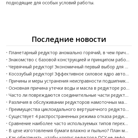
подходящие для особых условий работы.
Последние новости
Планетарный редуктор аномально горячий, в чем причина?
Знакомство с базовой конструкцией и принципом работы червячного редуктора.
Червячный редуктор! Экономичный первый выбор для обычных намоточных машин.
Косозубый редуктор! Эффективное силовое ядро ​​автоматизированных линий по производству намотки
Причины и меры устранения неисправности подшипника редуктора роликового пресса
Основная причина утечки воды и масла в редукторе роликового пресса и тщательные меры по устранению
Часто ли повреждаются соединительные части редуктора намоточной машины? Не игнорируйте эти детали установки.
Различия в обслуживании редукторов намоточных машин: влияние температуры окружающей среды на оборудование
Преимущества циклоидального вертушечного редуктора, адаптированного к машинам волочения проволоки: высокая перегрузка, лучший выбор для чернового процесса волочения.
Существует 4 распространенных режима отказа редукторов машин волочения проволоки, и раннее прогнозирование позволяет избежать полной остановки линии.
Сравнение наиболее часто используемых типов переходников для перемоточных машин.
В цехе изготовления бумаги влажно и пыльно? План модернизации защиты редуктора перемоточного устройства
Как обеспечить, чтобы корпус редуктора DCY не деформировался при установке