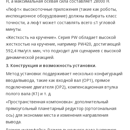
Н‌, а максимальная осевая сила составляет ‌28000 Н‌.
«Люфт»: высокоточные приложения (такие как роботы,
инспекционное оборудование) должны выбирать класс
точности, а люфт может составлять всего ‌≤1 угловой
минуты‌.
«Жесткость на кручение». Серия PW обладает высокой
жесткостью на кручение, например PW420, достигающей
‌592,4 Нм/угл. мин‌, что подходит для сценариев с высокой
динамической реакцией.
3. Конструкция и возможность установки.
‌Метод установки‌: поддерживает несколько конфигураций
ввода/вывода, такие как входной вал (OP1), прямое
подключение двигателя (OP2), компенсационная втулка
полого вала (K1) и т. д.
«Пространственная компоновка»: дополнительный
прямоугольный планетарный редуктор (ортогональная
ось) для экономии места и изменения направления
вывода.
‌Размер интерфейса‌: Размер выходного вала (например,