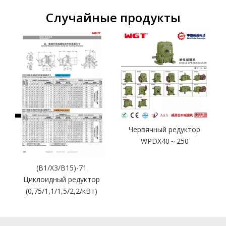
Случайные продукты
D
Червячный редуктор
WPDX40～250
(B1/X3/B15)-71
Циклоидный редуктор
T
(0,75/1,1/1,5/2,2/кВт)