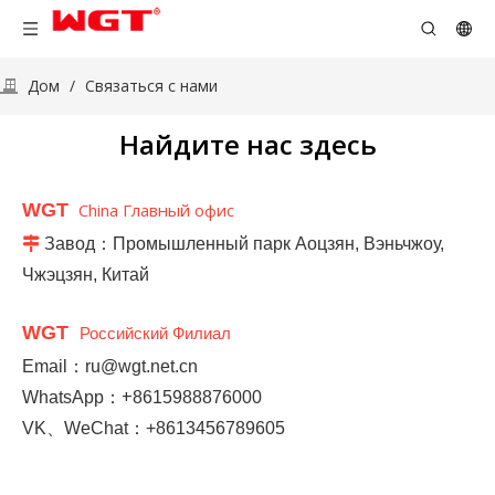
Дом
/
Связаться с нами
Найдите нас здесь
WGT
China Главный офис

Завод：
Промышленный парк Аоцзян, Вэньчжоу,
Чжэцзян, Китай
WGT
Российский Филиал
Email：ru@wgt.net.cn
+
WhatsApp：
8615988876000
VK、WeChat：+8613456789605