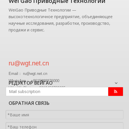
Wei Gao Приводные Технологии
WeiGao Приводные Технологии —
высокотехнологичное предприятие, объединяющее
научные исследования, разработки, производство,
продажи и сервис.
ru@wgt.net.cn
Email： ru@wgt.net.cn
WhatsApp： +8615988876000
РЕДУКТОР ВЕЙГАО
VK、WeChat ： +8613456789605
ОБРАТНАЯ СВЯЗЬ