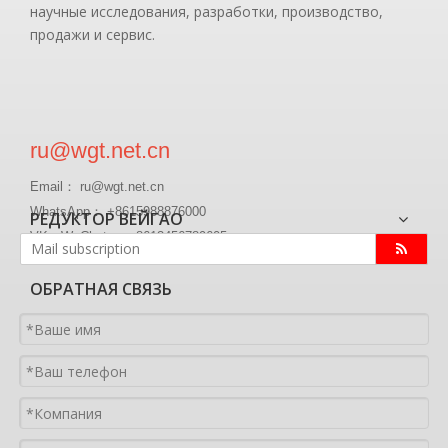
научные исследования, разработки, производство,
продажи и сервис.
ru@wgt.net.cn
Email： ru@wgt.net.cn
WhatsApp： +8615988876000
РЕДУКТОР ВЕЙГАО
VK、WeChat ： +8613456789605
ОБРАТНАЯ СВЯЗЬ