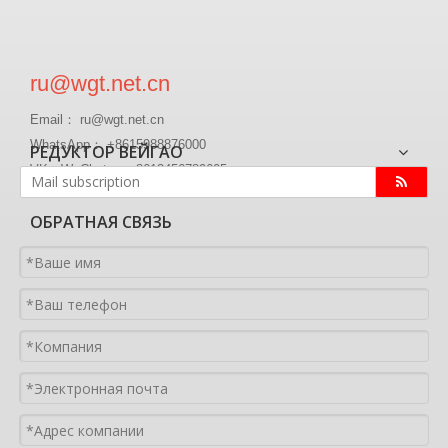
ru@wgt.net.cn
Email： ru@wgt.net.cn
WhatsApp： +8615988876000
РЕДУКТОР ВЕЙГАО
VK、WeChat ： +8613456789605
ОБРАТНАЯ СВЯЗЬ