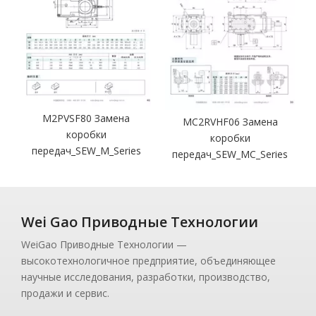
ой
M2PVSF80 Замена
MC2RVHF06 Замена
коробки
коробки
передач_SEW_M_Series
передач_SEW_MC_Series
Wei Gao Приводные Технологии
WeiGao Приводные Технологии —
высокотехнологичное предприятие, объединяющее
научные исследования, разработки, производство,
продажи и сервис.