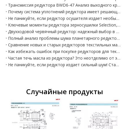
Трансмиссия редуктора BWD6-47 Анализ выходного крутящего момента BWD6-47-18,5 кВт
Почему система уплотнений редуктора имеет решающее значение? Напрямую влияет на точность и срок службы оборудования
Не паникуйте, если редуктор осушителя издает необычный шум! Точное определение типа неисправности + быстрый ремонт
Ключевые моменты редуктора зерносушилки Selection, адаптированного к пыльным условиям работы и более прочного
Двухходовой червячный редуктор: надежный выбор в области прецизионных передач.
Полный анализ проблемы шума планетарного редуктора: определите неисправность по звуку, эффективно выявите и устраните неисправность.
Сравнение новых и старых редукторов текстильных машин! Почему растет количество отказов старого оборудования?
Как избежать ошибок при покупке редукторов для текстильных машин! Критерии выбора, понятные каждому знающему человеку
Частая течь масла из редуктора? Это неотделимо от этих четырех основных причин, симптоматического устранения и полного излечения одновременно.
Не паникуйте, если редуктор издает сильный шум! Старый слесарь научит вас 4 шагам «определить местоположение по звуку», чтобы быстро найти неисправную деталь.
Случайные продукты