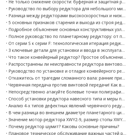
Не только снижение скорости: буферная и защитная роль редуктора смесителя в системе
Руководство по выбору редуктора для небольшого миксера, адаптация для небольшого оборудования дома/на стройплощадке
Разница между редукторами высокоскоростных и низкоскоростных режущих станков Selection! Перестаньте путать вещи
5 основных признаков старения и выхода из строя редуктора режущего станка!
Подробное объяснение основных конструктивных узлов редукторов и их функций.
Полное руководство по планетарному редуктору: от принципа до Selection, объяснение неисправностей за один раз
От серии S к серии F: технологическая итерация редукторов прядильных машин скрывает историю повышения эффективности в текстильной промышленности
3 ключевые детали для установки и ввода в эксплуатацию редуктора прядильной машины
Что такое конвейерный редуктор? Простое объяснение основных функций и принципов работы.
Распространены ли неисправности редуктора винтового конвейера? Часто задаваемые вопросы и быстрые решения
Руководство по установке и отладке конвейерного редуктора! Устраните последующие сбои за один шаг
Откажитесь от трагедии сломанного вала: ранние признаки и профилактика поломки подшипника редуктора конвейера
Червячная передача против винтовой передачи! Как выбрать между двумя основными редукторами для печатных и красильных машин?
Непосредственно атакуйте болевые точки полиграфической и красильной промышленности! Проблему адаптации условий работы редуктора можно решить за один раз.
Способ установки редуктора навесного типа и меры предосторожности при работе с редуктором
Анализ 4-х типов дефектных явлений червячного редуктора
В чем разница во внешнем диаметре планетарного циклоидального редуктора BWY5-29 с циклоидальным колесом BWY5-29-22?
Значение мотор-редуктора XWY2-9, размер стопы XWY2-9-0,75 кВт.
Почему редуктор шумит? Каковы основные причины?
Плановое техническое обслуживание важных частей редуктора и правильные этапы установки редуктора.