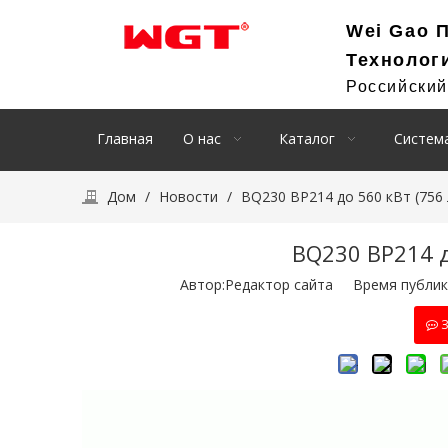
Wei Gao 
Технолог
Российски
Главная
О нас
Каталог
Система
Дом
/
Новости
/
BQ230 BP214 до 560 кВт (756 л
BQ230 BP214 до
Автор:Pедактор сайта Время публик
З