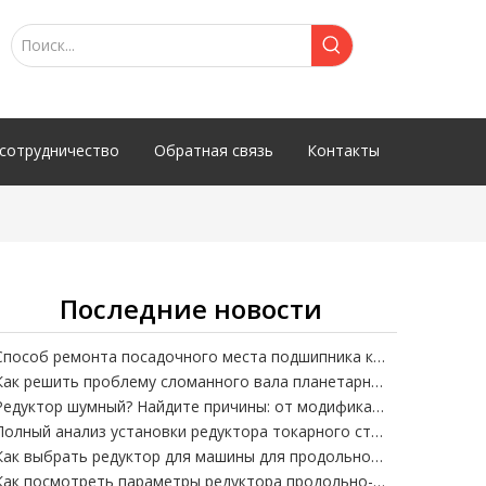
сотрудничество
Обратная связь
Контакты
Последние новости
Способ ремонта посадочного места подшипника кранового циклоидного редуктора
Как решить проблему сломанного вала планетарного редуктора
Редуктор шумный? Найдите причины: от модификации редуктора до конструкции коробки.
Полный анализ установки редуктора токарного станка: несоосность – убийца точности!
Как выбрать редуктор для машины для продольной резки бумажных туб?
Как посмотреть параметры редуктора продольно-резательной машины? Интерпретация передаточного отношения, крутящего момента и мощности с отсчетом от нуля