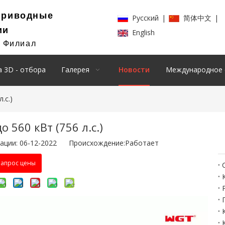
Приводные
Pусский
|
简体中文
|
ии
English
й Филиал
 3D - отбора
Галерея
Новости
Международное 
.с.)
 560 кВт (756 л.с.)
ации: 06-12-2022 Происхождение:
Работает
апрос цены