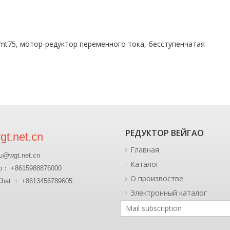
mt75, мотор-редуктор переменного тока, бесступенчатая
РЕДУКТОР ВЕЙГАО
t.net.cn
Главная
u@wgt.net.cn
Каталог
p： +8615988876000
О произвостве
at ： +8613456789605
Электронный каталог