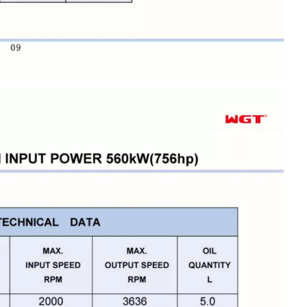
червячный
редуктор