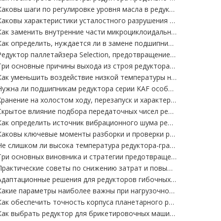
Каковы шаги по регулировке уровня масла в редукторе DCY?
Каковы характеристики усталостного разрушения шлицевого вала редуктора ZSY?
Как заменить внутренние части микроциклоидального редуктора WB
Как определить, нуждается ли в замене подшипник рычага микроциклоидного редуктора WB?
Редуктор паллетайзера Selection, предотвращение ямы: Какое оборудование для паллетирования подходит для RV/планетарного/циклоидального редуктора?
Три основные причины выхода из строя редуктора паллетайзера из-за перегрузки
Как уменьшить воздействие низкой температуры на редуктор серии SAF
Нужна ли подшипникам редуктора серии KAF особая защита в условиях низких температур?
Хранение на холостом ходу, перезапуск и характеристики технического обслуживания редуктора калибровочной машины
Скрытое влияние подбора передаточных чисел редуктора калибровочной машины на качество пряжи
Как определить источник вибрационного шума редуктора ZL
Каковы ключевые моменты разборки и проверки редуктора с мягкими зубьями ZL35?
Не слишком ли высока температура редуктора-гранулятора и недостаточна мощность?
Три основных виновника и стратегии предотвращения поломки главного вала и редуктора гранулятора
Практические советы по снижению затрат и повышению эффективности редукторов гибочных станков
Адаптационные решения для редукторов гибочных станков в различных отраслях промышленности для точного соответствия условиям труда.
Какие параметры наиболее важны при нагрузочном тестировании редуктора
Как обеспечить точность корпуса планетарного редуктора после сварки
Как выбрать редуктор для брикетировочных машин малого и среднего размера?