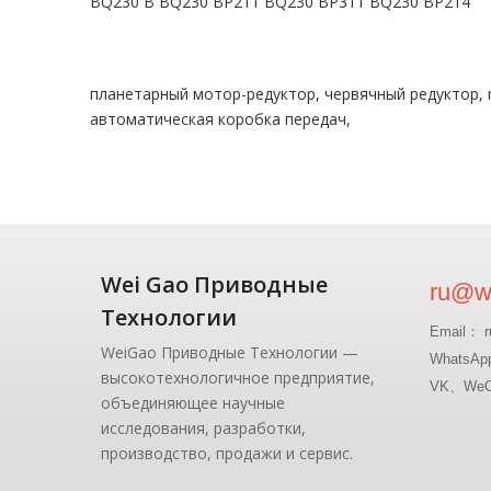
BQ230 B BQ230 BP211 BQ230 BP311 BQ230 BP214
планетарный мотор-редуктор, червячный редуктор, 
автоматическая коробка передач,
Wei Gao Приводные
ru@wg
Технологии
Email： r
WeiGao Приводные Технологии —
WhatsAp
высокотехнологичное предприятие,
VK、WeCh
объединяющее научные
исследования, разработки,
производство, продажи и сервис.