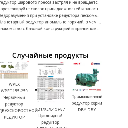
Редуктор шарового пресса застрял и не вращается? Причина неисправности + быстрое решение
Зарезервируйте список принадлежностей и запасных частей для редуктора машины для промывки песка, чтобы избежать сбоев, остановок и задержек в производстве песка.
Недоразумения при установке редуктора пескомывальной машины, соосное отклонение и резкий стук прямо сокращают срок службы вдвое.
Планетарный редуктор аномально горячий, в чем причина?
Знакомство с базовой конструкцией и принципом работы червячного редуктора.
Случайные продукты
MC2REH
Замен
короб
WPEX
передач_S
WPEO155-250
(Флагман
Промышленный
Червячный
модел
редуктор серии
редуктор
(B1/X3/B15)-87
DBY-DBY
ДВУХСКОРОСТНОЙ
Циклоидный
РЕДУКТОР
редуктор