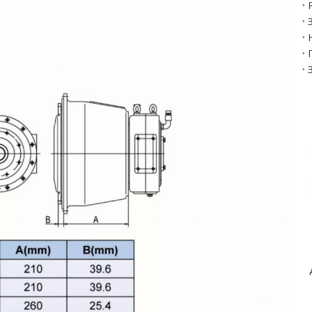
WHT08 WH
Цилиндрическая
колонна