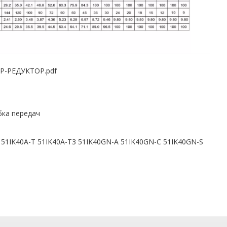
проволоки
серии YEJ
-РЕДУКТОР.pdf
ка передач
D 51IK40A-T 51IK40A-T3 51IK40GN-A 51IK40GN-C 51IK40GN-S