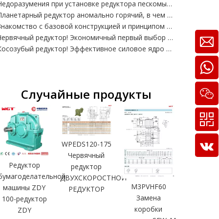
Недоразумения при установке редуктора пескомывальной машины, соосное отклонение и резкий стук прямо сокращают срок службы вдвое.
Планетарный редуктор аномально горячий, в чем причина?
Знакомство с базовой конструкцией и принципом работы червячного редуктора.
Червячный редуктор! Экономичный первый выбор для обычных намоточных машин.
Косозубый редуктор! Эффективное силовое ядро ​​автоматизированных линий по производству намотки
Случайные продукты
Дизел
генерато
устано
WPEDS120-175
серии Per
Червячный
Редуктор
редуктор
бумагоделательной
ДВУХСКОРОСТНОЙ
M3PVHF60
машины ZDY
РЕДУКТОР
Замена
100-редуктор
коробки
ZDY