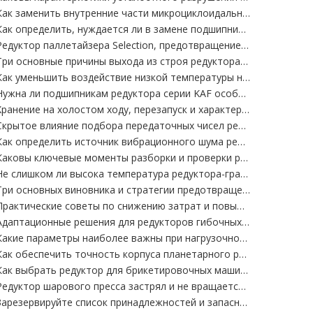
Как заменить внутренние части микроциклоидального редуктора WB
Как определить, нуждается ли в замене подшипник рычага микроциклоидного редуктора WB?
Редуктор паллетайзера Selection, предотвращение ямы: Какое оборудование для паллетирования подходит для RV/планетарного/циклоидального редуктора?
Три основные причины выхода из строя редуктора паллетайзера из-за перегрузки
Как уменьшить воздействие низкой температуры на редуктор серии SAF
Нужна ли подшипникам редуктора серии KAF особая защита в условиях низких температур?
Хранение на холостом ходу, перезапуск и характеристики технического обслуживания редуктора калибровочной машины
Скрытое влияние подбора передаточных чисел редуктора калибровочной машины на качество пряжи
Как определить источник вибрационного шума редуктора ZL
Каковы ключевые моменты разборки и проверки редуктора с мягкими зубьями ZL35?
Не слишком ли высока температура редуктора-гранулятора и недостаточна мощность?
Три основных виновника и стратегии предотвращения поломки главного вала и редуктора гранулятора
Практические советы по снижению затрат и повышению эффективности редукторов гибочных станков
Адаптационные решения для редукторов гибочных станков в различных отраслях промышленности для точного соответствия условиям труда.
Какие параметры наиболее важны при нагрузочном тестировании редуктора
Как обеспечить точность корпуса планетарного редуктора после сварки
Как выбрать редуктор для брикетировочных машин малого и среднего размера?
Редуктор шарового пресса застрял и не вращается? Причина неисправности + быстрое решение
Зарезервируйте список принадлежностей и запасных частей для редуктора машины для промывки песка, чтобы избежать сбоев, остановок и задержек в производстве песка.