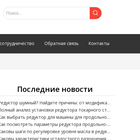
сотрудничество
Обратная связь
Контакты
Последние новости
Редуктор шумный? Найдите причины: от модификации редуктора до конструкции коробки.
Полный анализ установки редуктора токарного станка: несоосность – убийца точности!
Как выбрать редуктор для машины для продольной резки бумажных туб?
Как посмотреть параметры редуктора продольно-резательной машины? Интерпретация передаточного отношения, крутящего момента и мощности с отсчетом от нуля
Каковы шаги по регулировке уровня масла в редукторе DCY?
Каковы характеристики усталостного разрушения шлицевого вала редуктора ZSY?