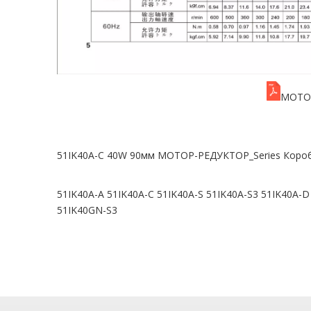
МОТОР
51IK40A-C 40W 90мм МОТОР-РЕДУКТОР_Series Короб
51IK40A-A 51IK40A-C 51IK40A-S 51IK40A-S3 51IK40A-
51IK40GN-S3