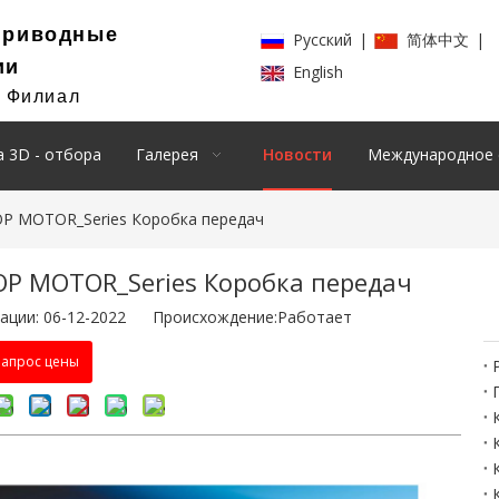
Приводные
Pусский
|
简体中文
|
ии
English
й Филиал
 3D - отбора
Галерея
Новости
Международное 
Р MOTOR_Series Коробка передач
Р MOTOR_Series Коробка передач
ации: 06-12-2022 Происхождение:
Работает
апрос цены