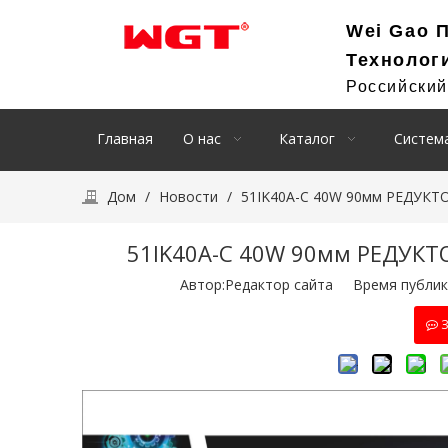
Wei Gao 
Технолог
Российски
Главная
О нас
Каталог
Система
Дом
/
Новости
/
51IK40A-C 40W 90мм РЕДУКТО
51IK40A-C 40W 90мм РЕДУКТО
Автор:Pедактор сайта Время публик
З