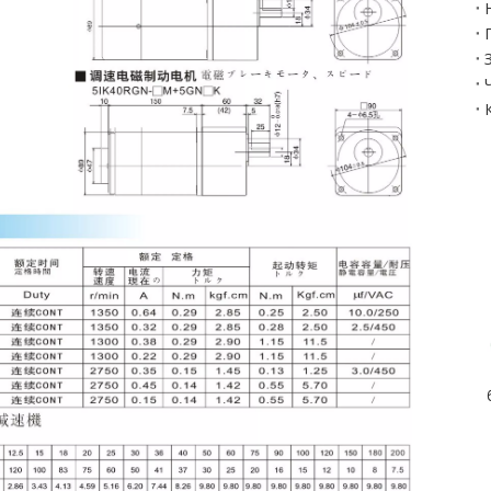
Трехфазный
двигатель
мощностью 4
л.с. с обмоткой
из медной