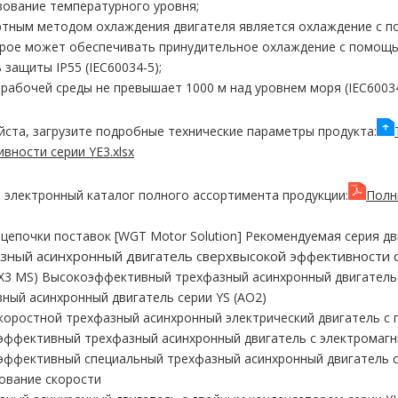
ование температурного уровня;
тным методом охлаждения двигателя является охлаждение с по
орое может обеспечивать принудительное охлаждение с помощ
 защиты IP55 (IEC60034-5);
рабочей среды не превышает 1000 м над уровнем моря (IEC60034
ста, загрузите подробные технические параметры продукта:
вности серии YE3.xlsx
 электронный каталог полного ассортимента продукции:
Полн
 цепочки поставок [WGT Motor Solution] Рекомендуемая серия дв
зный асинхронный двигатель сверхвысокой эффективности 
VX3 MS) Высокоэффективный трехфазный асинхронный двигател
ный асинхронный двигатель серии YS (AO2)
оростной трехфазный асинхронный электрический двигатель с
ффективный трехфазный асинхронный двигатель с электромагн
ффективный специальный трехфазный асинхронный двигатель с
ование скорости