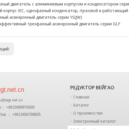
ный двигатель с алюминиевым корпусом и конденсатором сери
й корпус IEC, однофазный конденсатор, пусковой и работающий
ный асинхронный двигатель серии YS(JW)
эффективный трехфазный асинхронный двигатель серии GLF
ущий:
РЕДУКТОР ВЕЙГАО
t.net.cn
Главная
u@wgt.net.cn
Каталог
p： +8615988876000
О произвостве
at ： +8613456789605
Электронный каталог