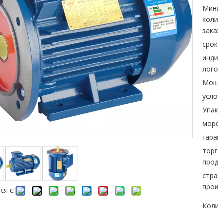
Мин
коли
зака
срок
инд
лого
Мощ
усло
Упак
морс
гара
торг
прод
стра
прои
ся с:
Коли