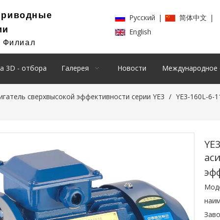
Приводные
Pусский
|
简体中文
|
ии
English
й Филиал
а 3D - отбора
Галерея
Новости
Международное 
игатель сверхвысокой эффективности серии YE3
/
YE3-160L-6-
YE
ас
эф
Мод
наим
Заво