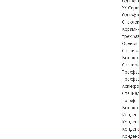
Однофаз
YY Сери
Однофаз
Стеклок
Керами
трехфаз
Осевой 
Специал
Высокоэ
Специал
Трехфаз
Трехфаз
Асинхро
Специал
Трехфа
Высокоэ
Конденс
Конденс
Конденс
Конденс