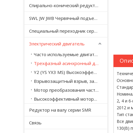
Спирально-конический редуктор серии T
SWL JW JWB Червячный подъемный домкрат серии JWM
Специальный переходник серии YHJ для безгравитационного смесителя
Электрический двигатель
Часто используемые двигатели универсального стандарта IEC
Опис
Трехфазный асинхронный двигатель сверхвысокой эффективности серии YE3
Y2 (YS YX3 MS) Высокоэффективный трехфазный асинхронный двигатель с алюминиевым цилиндром
Техниче
Основно
Взрывозащитный взрыв, защищенный от YBX3.
Стандар
Мотор преобразования частоты, защищенный от YBBP
Номинал
Высокоэффективный мотор-редуктор серии RKSF
2, 4 и 
2012 и 
Редуктор на валу серии SMR
Тип ста
Все дви
Связь
130(B) 