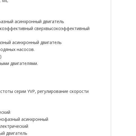
L ML
азный асинхронный двигатель
сокоэффективный сверхвысокоэффективный
азный асинхронный двигатель
одяных насосов.
)
ыми двигателями.
стоты серии YVP, регулирование скорости
еский
днофазный асинхронный
электрический
ый двигатель