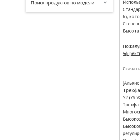
Использ
Поиск продуктов по модели
Стандар
6), кот
Степень
Высота 
Пожалуй
эффекти
Скачать
[Альянс
Трехфа
Y2 (YS 
Трехфаз
Многоск
Высокоэ
Высокоэ
регулир