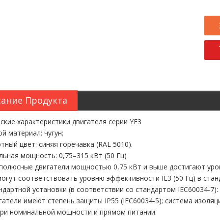
ание Продукта
ские характеристики двигателя серии YE3
й материал: чугун;
тный цвет: синяя горечавка (RAL 5010).
ьная мощность: 0,75–315 кВт (50 Гц)
6-полюсные двигатели мощностью 0,75 кВт и выше достигают ур
могут соответствовать уровню эффективности IE3 (50 Гц) в стан
ндартной установки (в соответствии со стандартом IEC60034-7): 
гатели имеют степень защиты IP55 (IEC60034-5); система изоляц
при номинальной мощности и прямом питании.