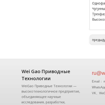
Однофаз
Чугунны
Трехфаз
Высоко
предыд
Wei Gao Приводные
ru@wg
Технологии
Email： r
WeiGao Приводные Технологии —
WhatsAp
высокотехнологичное предприятие,
VK、WeCh
объединяющее научные
исследования, разработки,