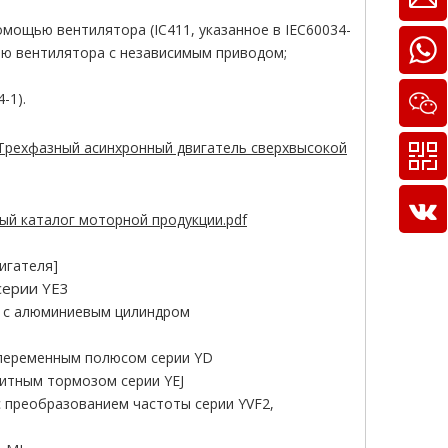
мощью вентилятора (IC411, указанное в IEC60034-
ью вентилятора с независимым приводом;
-1).
Трехфазный асинхронный двигатель сверхвысокой
ый каталог моторной продукции.pdf
игателя]
серии YE3
ь с алюминиевым цилиндром
 переменным полюсом серии YD
итным тормозом серии YEJ
 преобразованием частоты серии YVF2,