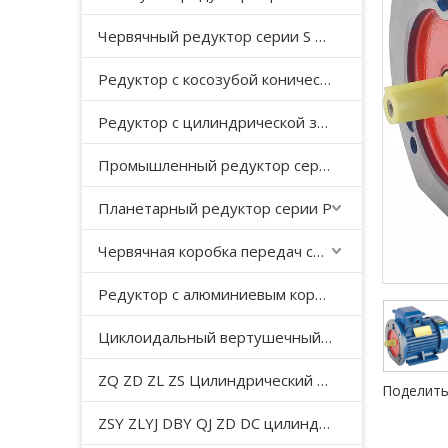
Червячный редуктор серии S с косозубой передачей
Редуктор с косозубой конической передачей серии K
Редуктор с цилиндрической зубчатой ​​передачей серии F с параллельным валом
Промышленный редуктор серии HB
Планетарный редуктор серии P
Червячная коробка передач серии WP
Редуктор с алюминиевым корпусом серии NMRV
Циклоидальный вертушечный редуктор B/X
ZQ ZD ZL ZS Цилиндрический редуктор с мягкой поверхностью зуба
Поделить
ZSY ZLYJ DBY QJ ZD DC цилиндрический зубчатый редуктор средней твердости с поверхностью зуба