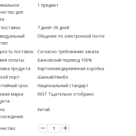
имальное
1 предмет
чество для
за:
 поставки:
7 дней~30 дней
ивидуальный
Общение по электронной почте
тип:
ность поставок:
Согласно требованию заказа
вия оплаты:
Банковский перевод 100%
овка продукта:
Картонная/деревянная коробка
кой порт:
Шанхай/Нинбо
нтийный срок:
Национальный стандарт
овая марка
WGT Тщательно отобрано
укта:
на
Китай
схождения:
чество: