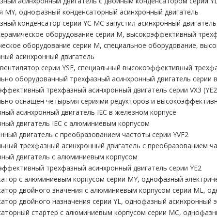
ный асинхронный двигатель с двойным конденсатором серии Y
я MY, однофазный конденсаторный асинхронный двигатель
ный конденсатор серии YC MC запустил асинхронный двигатель
ерамическое оборудование серии M, высокоэффективный трехф
ческое оборудование серии M, специальное оборудование, вы
ный асинхронный двигатель
вентилятор серии YSF, специальный высокоэффективный трехф
ьно оборудованный трехфазный асинхронный двигатель серии в
ффективный трехфазный асинхронный двигатель серии VX3 (YE2
ьно оснащен четырьмя сериями редукторов и высокоэффективн
ный асинхронный двигатель IEC в железном корпусе
ный двигатель IEC с алюминиевым корпусом
нный двигатель с преобразованием частоты серии YVF2
ьный трехфазный асинхронный двигатель с преобразованием ча
зный двигатель с алюминиевым корпусом
ффективный трехфазный асинхронный двигатель серии YE2
атор с алюминиевым корпусом серии MY, однофазный электрич
атор двойного значения с алюминиевым корпусом серии ML, о
атор двойного назначения серии YL, однофазный асинхронный 
аторный стартер с алюминиевым корпусом серии MC, однофазн