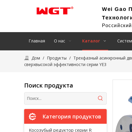
Wei Gao 
Технолог
Российски
Главная
О нас
Каталог
Систем
Дом
/
Продукты
/
Трехфазный асинхронный дв
сверхвысокой эффективности серии YE3
Поиск продукта
Категория продуктов
Косозубый редуктор серии R