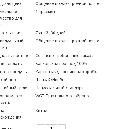
дская цена:
Общение по электронной почте
имальное
1 предмет
чество для
за:
 поставки:
7 дней~30 дней
ивидуальный
Общение по электронной почте
тип:
ность поставок:
Согласно требованию заказа
вия оплаты:
Банковский перевод 100%
овка продукта:
Картонная/деревянная коробка
кой порт:
Шанхай/Нинбо
нтийный срок:
Национальный стандарт
овая марка
WGT Тщательно отобрано
укта:
на
Китай
схождения:
чество: