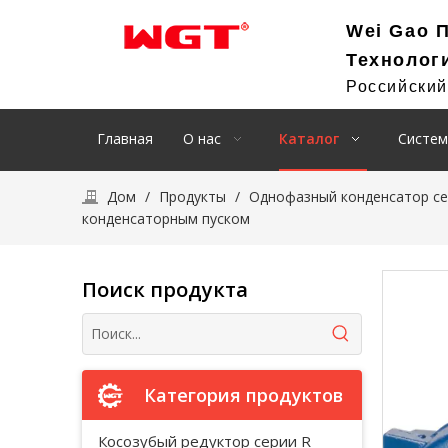
Wei Gao 
Технолог
Российски
Главная
О нас
Каталог
Систем
Дом
/
Продукты
/
Однофазный конденсатор се
конденсаторным пуском
Поиск продукта
Категория продуктов
Косозубый редуктор серии R