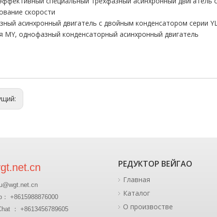
ффективный специальный трехфазный асинхронный двигатель с
ование скорости
ный асинхронный двигатель с двойным конденсатором серии Y
я MY, однофазный конденсаторный асинхронный двигатель
ущий:
РЕДУКТОР ВЕЙГАО
t.net.cn
Главная
u@wgt.net.cn
Каталог
p： +8615988876000
О произвостве
at ： +8613456789605