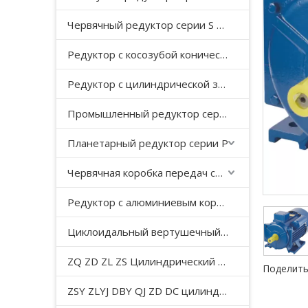
Червячный редуктор серии S с косозубой передачей
Редуктор с косозубой конической передачей серии K
Редуктор с цилиндрической зубчатой ​​передачей серии F с параллельным валом
Промышленный редуктор серии HB
Планетарный редуктор серии P
Червячная коробка передач серии WP
Редуктор с алюминиевым корпусом серии NMRV
Циклоидальный вертушечный редуктор B/X
ZQ ZD ZL ZS Цилиндрический редуктор с мягкой поверхностью зуба
Поделить
ZSY ZLYJ DBY QJ ZD DC цилиндрический зубчатый редуктор средней твердости с поверхностью зуба