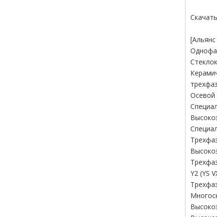
Скачать
[Альянс
Однофаз
Стеклок
Керами
трехфаз
Осевой 
Специал
Высокоэ
Специал
Трехфаз
Высоко
Трехфаз
Y2 (YS 
Трехфаз
Многоск
Высокоэ