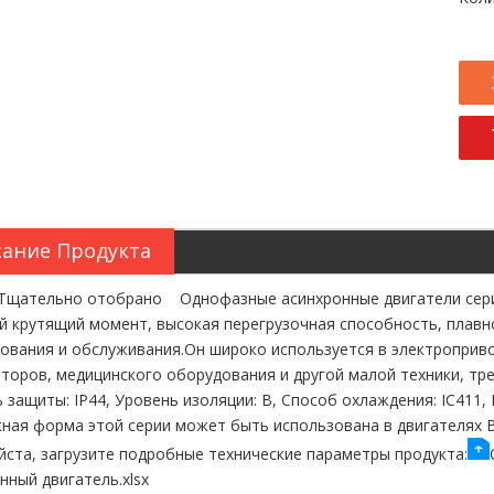
ание Продукта
тельно отобрано Однофазные асинхронные двигатели серии
 крутящий момент, высокая перегрузочная способность, плавно
ования и обслуживания.Он широко используется в электроприво
торов, медицинского оборудования и другой малой техники, т
 защиты: IP44, Уровень изоляции: B, Способ охлаждения: IC411,
ая форма этой серии может быть использована в двигателях B
ста, загрузите подробные технические параметры продукта:
нный двигатель.xlsx