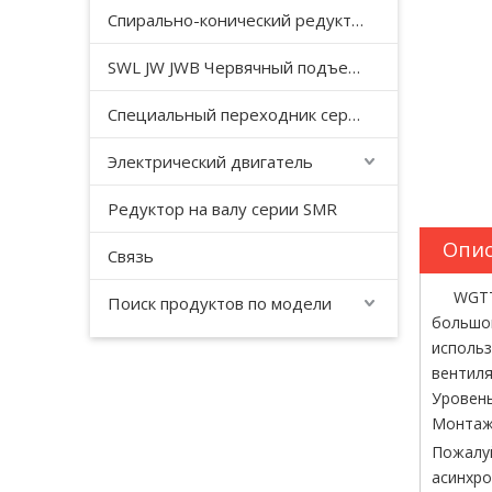
Спирально-конический редуктор серии T
SWL JW JWB Червячный подъемный домкрат серии JWM
Специальный переходник серии YHJ для безгравитационного смесителя
Электрический двигатель
Редуктор на валу серии SMR
Опис
Связь
WGTТща
Поиск продуктов по модели
большой
использ
вентиля
Уровень
Монтажн
Пожалуй
асинхро