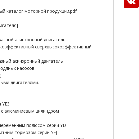
ый каталог моторной продукции.pdf
игателя]
азный асинхронный двигатель
сокоэффективный сверхвысокоэффективный
азный асинхронный двигатель
одяных насосов.
)
ыми двигателями.
и YE3
ь с алюминиевым цилиндром
 переменным полюсом серии YD
итным тормозом серии YEJ