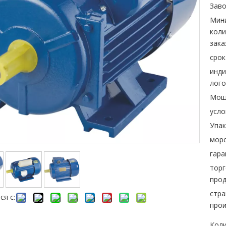
Заво
Мин
коли
зака
срок
инд
лого
Мощ
усло
Упак
морс
гара
торг
прод
стра
ся с:
прои
Коли