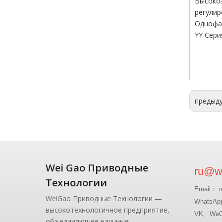
Высокоэ
регулир
Однофаз
YY Сери
предыд
Wei Gao Приводные
ru@wg
Технологии
Email： r
WeiGao Приводные Технологии —
WhatsAp
высокотехнологичное предприятие,
VK、WeCh
объединяющее научные