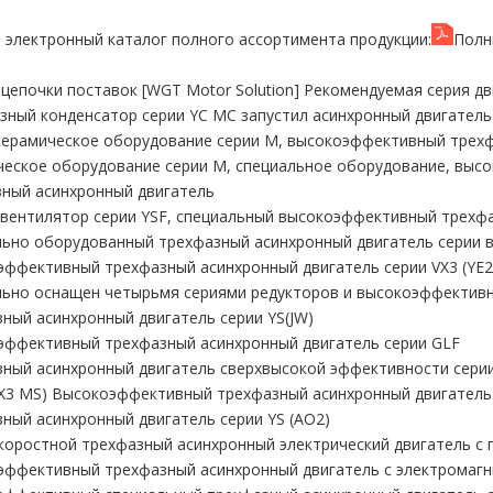
 электронный каталог полного ассортимента продукции:
Полн
 цепочки поставок [WGT Motor Solution] Рекомендуемая серия дв
ный конденсатор серии YC MC запустил асинхронный двигатель
ерамическое оборудование серии M, высокоэффективный трехф
ческое оборудование серии M, специальное оборудование, вы
ный асинхронный двигатель
вентилятор серии YSF, специальный высокоэффективный трехф
ьно оборудованный трехфазный асинхронный двигатель серии в
ффективный трехфазный асинхронный двигатель серии VX3 (YE2
ьно оснащен четырьмя сериями редукторов и высокоэффективн
ный асинхронный двигатель серии YS(JW)
эффективный трехфазный асинхронный двигатель серии GLF
ный асинхронный двигатель сверхвысокой эффективности сери
VX3 MS) Высокоэффективный трехфазный асинхронный двигател
ный асинхронный двигатель серии YS (AO2)
оростной трехфазный асинхронный электрический двигатель с
ффективный трехфазный асинхронный двигатель с электромагн