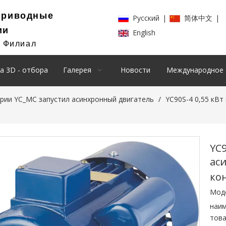
Приводные
Pусский
|
简体中文
|
ии
English
й Филиал
а 3D - отбора
Галерея
Новости
Международное 
рии YC_MC запустил асинхронный двигатель
/
YC90S-4 0,55 кВт
YC9
ас
ко
Мод
наи
това