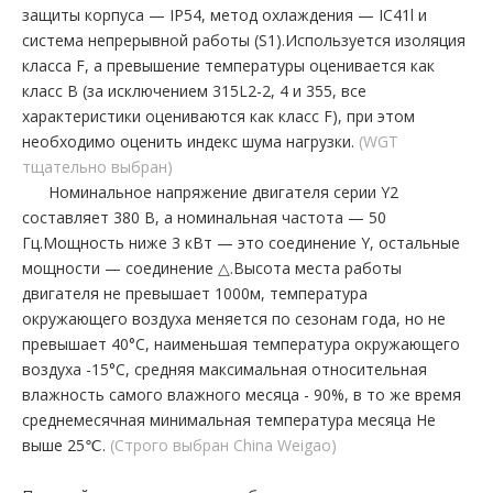
защиты корпуса — IP54, метод охлаждения — IC41l и
система непрерывной работы (S1).Используется изоляция
класса F, а превышение температуры оценивается как
класс B (за исключением 315L2-2, 4 и 355, все
характеристики оцениваются как класс F), при этом
необходимо оценить индекс шума нагрузки.
(WGT
тщательно выбран)
Номинальное напряжение двигателя серии Y2
составляет 380 В, а номинальная частота — 50
Гц.Мощность ниже 3 кВт — это соединение Y, остальные
мощности — соединение △.Высота места работы
двигателя не превышает 1000м, температура
окружающего воздуха меняется по сезонам года, но не
превышает 40°С, наименьшая температура окружающего
воздуха -15°С, средняя максимальная относительная
влажность самого влажного месяца - 90%, в то же время
среднемесячная минимальная температура месяца Не
выше 25℃.
(Строго выбран China Weigao)