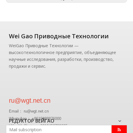
Wei Gao Приводные Технологии
WeiGao Приводные Технологии —
высокотехнологичное предприятие, объединяющее
научные исследования, разработки, производство,
продажи и сервис.
ru@wgt.net.cn
Email： ru@wgt.net.cn
WhatsApp： +8615988876000
РЕДУКТОР ВЕЙГАО
VK、WeChat ： +8613456789605