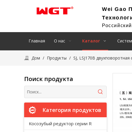
Wei Gao 
Технолог
Российски
Главная
О нас
Каталог
Систем
Дом
/
Продукты
/
SJ, LSJ170B двухповоротная 
Поиск продукта
Категория продуктов
Косозубый редуктор серии R