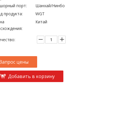
шорный порт:
Шанхай/Нинбо
д продукта:
WGT
на
Китай
схождения:
чество:
Запрос цены
Добавить в корзину