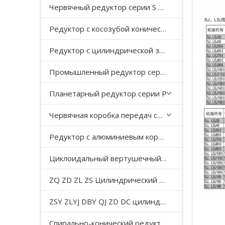
Червячный редуктор серии S с косозубой передачей
Редуктор с косозубой конической передачей серии K
Редуктор с цилиндрической зубчатой ​​передачей серии F с параллельным валом
Промышленный редуктор серии HB
Планетарный редуктор серии P
Червячная коробка передач серии WP
Редуктор с алюминиевым корпусом серии NMRV
Циклоидальный вертушечный редуктор B/X
ZQ ZD ZL ZS Цилиндрический редуктор с мягкой поверхностью зуба
ZSY ZLYJ DBY QJ ZD DC цилиндрический зубчатый редуктор средней твердости с поверхностью зуба
Спирально-конический редуктор серии T