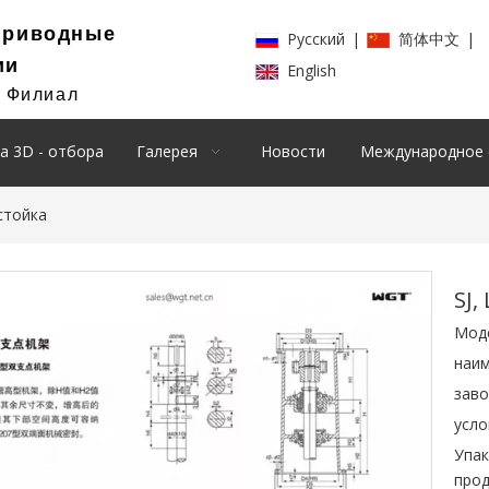
Приводные
Pусский
|
简体中文
|
ии
English
й Филиал
а 3D - отбора
Галерея
Новости
Международное 
стойка
SJ,
Мод
наим
заво
усло
Упак
прод