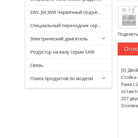
SWL JW JWB Червячный подъемный домкрат серии JWM
Специальный переходник серии YHJ для безгравитационного смесителя
Поделить
Электрический двигатель
Опис
Редуктор на валу серии SMR
Связь
(5) Дво
Стойка 
Поиск продуктов по модели
Рама LS
остаютс
207 дву
Основны