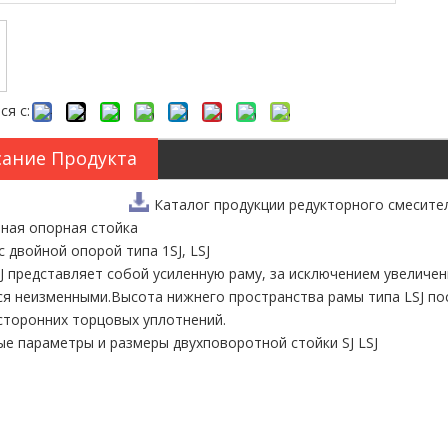
ся с:
ание Продукта
Каталог продукции редукторного смесите
йная опорная стойка
с двойной опорой типа 1SJ, LSJ
J представляет собой усиленную раму, за исключением увеличен
я неизменными.Высота нижнего пространства рамы типа LSJ пос
сторонних торцовых уплотнений.
е параметры и размеры двухповоротной стойки SJ LSJ