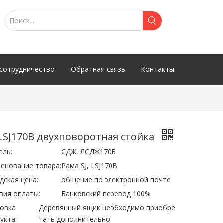
сотрудничество
Обратная связь
Контакты
 LSJ170B двухповоротная стойка
ель:
СДЖ, ЛСДЖ170Б
енование товара:
Рама SJ, LSJ170B
дская цена:
общение по электронной почте
вия оплаты:
Банковский перевод 100%
овка
Деревянный ящик необходимо приобре
укта:
тать дополнительно.