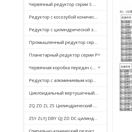
Червячный редуктор серии S с косозубой передачей
Редуктор с косозубой конической передачей серии K
Редуктор с цилиндрической зубчатой ​​передачей серии F с параллельным валом
Промышленный редуктор серии HB
Планетарный редуктор серии P
Червячная коробка передач серии WP
Редуктор с алюминиевым корпусом серии NMRV
Циклоидальный вертушечный редуктор B/X
ZQ ZD ZL ZS Цилиндрический редуктор с мягкой поверхностью зуба
ZSY ZLYJ DBY QJ ZD DC цилиндрический зубчатый редуктор средней твердости с поверхностью зуба
Спирально-конический редуктор серии T