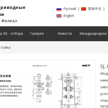
Приводные
Pусский
|
简体中文
|
ии
English
й Филиал
а 3D - отбора
Галерея
Новости
Международное 
стойка
SJ,
Мод
наим
заво
усло
Упак
прод