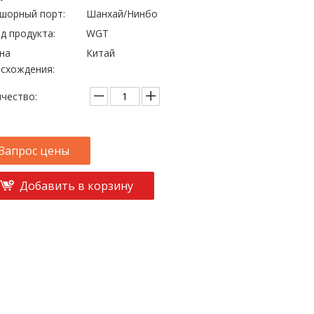
шорный порт:
Шанхай/Нинбо
д продукта:
WGT
на
Китай
схождения:
чество:
Запрос цены
Добавить в корзину