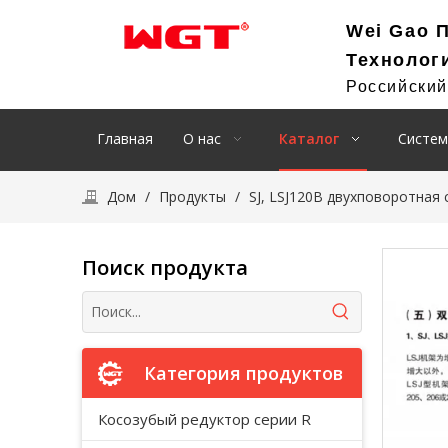
Wei Gao 
Технолог
Российски
Главная
О нас
Каталог
Систем
Дом
/
Продукты
/
SJ, LSJ120B двухповоротная 
Поиск продукта
Категория продуктов
Косозубый редуктор серии R