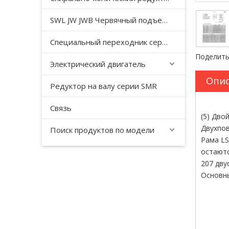
SWL JW JWB Червячный подъемный домкрат серии JWM
Специальный переходник серии YHJ для безгравитационного смесителя
Поделить
Электрический двигатель
Опис
Редуктор на валу серии SMR
Связь
(5) Дво
Двухпов
Поиск продуктов по модели
Рама LS
остаютс
207 дву
Основны