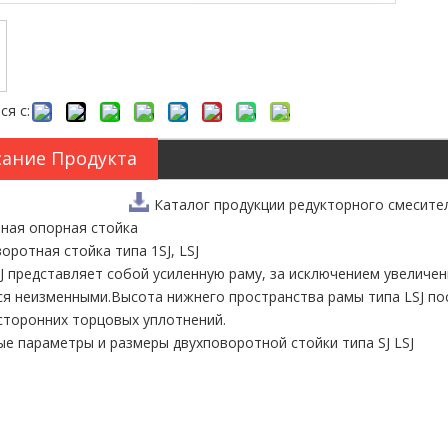
ся с:
ание Продукта
Каталог продукции редукторного смесите
йная опорная стойка
оротная стойка типа 1SJ, LSJ
J представляет собой усиленную раму, за исключением увеличен
я неизменными.Высота нижнего пространства рамы типа LSJ пос
сторонних торцовых уплотнений.
е параметры и размеры двухповоротной стойки типа SJ LSJ