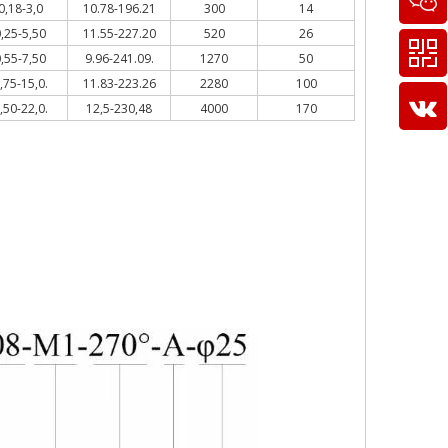
0,18-3,0
10.78-196.21
300
14
,25-5,50
11.55-227.20
520
26
,55-7,50
9.96-241.09.
1270
50
,75-15,0.
11.83-223.26
2280
100
,50-22,0.
12,5-230,48
4000
170