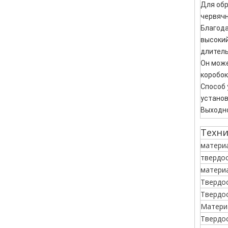
Для обр
червячн
Благода
высокий
длитель
Он може
коробок
Способ 
установ
Выходно
Техни
матери
твердо
матери
Твердо
Твердо
Матери
Твердо