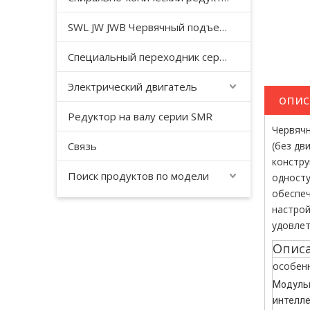
SWL JW JWB Червячный подъемный домкрат серии JWM
Специальный переходник серии YHJ для безгравитационного смесителя
Электрический двигатель
опис
Редуктор на валу серии SMR
Червячн
Связь
(без дв
констру
Поиск продуктов по модели
односту
обеспеч
настрой
удовлет
Описа
особен
Модуль
интелле