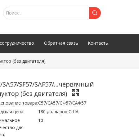
сотрудничество
Обратная связь
Контакты
уктор (без двигателя)
/SA57/SF57/SAF57/...червячный
уктор (без двигателя)
енование товара:
С57/СА57/СФ57/САФ57
дская цена:
180 долларов США
имальное
10
чество для
за: