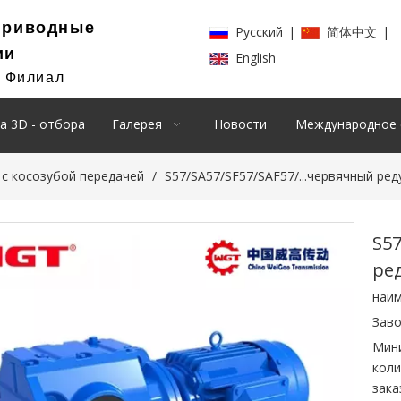
Приводные
Pусский
|
简体中文
|
ии
English
й Филиал
а 3D - отбора
Галерея
Новости
Международное 
 с косозубой передачей
/
S57/SA57/SF57/SAF57/...червячный ред
S57
ред
наим
Заво
Мин
коли
зака