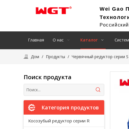
Wei Gao 
Технолог
Российски
Главная
О нас
Каталог
Систем
Дом
/
Продукты
/
Червячный редуктор серии S
Поиск продукта
Категория продуктов
Косозубый редуктор серии R