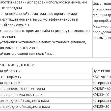
аботки червячных передач используются немецкие
Цементная
ые передачи.
электронна
ря специальной геометрии шестерни он имеет
Машины для
 крутящий момент, высокую эффективность и
горнодобыв
ный срок службы.
Машиностр
т реализовать прямую комбинацию двух комплектов
оборудован
 передач.
промышлен
установки: установка на лапах, установка фланцев,
ка моментного рычага.
й вал: сплошной вал, полый вал.
ческие данные
ал оболочки
Чугун/ковк
сть скорлупы
ХБС190-24
ал шестерни
легированн
сть поверхности шестерни
ХРК58°~62
сть сердечника шестерни
ХРК33~40
ал входного/выходного вала
легирован
сть входного/выходного вала
ХРК25~30