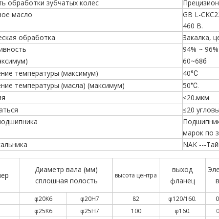
ть обработки зубчатых колес
Прецизион
ное масло
GB L-CKC2
460 В.
еская обработка
Закалка, ц
ивность
94% ~ 96%
аксимум)
60~68
б
ние температуры (максимум)
40°
C
ние температуры (масла) (максимум)
50
°С.
ия
≤20.
мкм.
аться
≤20 угловы
подшипника
Подшипник
марок по з
сальника
NAK ---Та
Диаметр вала (мм)
выход
Эл
мер
высота центра
сплошная полость
фланец
в
φ20K6
φ20H7
82
φ120/160.
0
φ25K6
φ25H7
100
φ160.
0