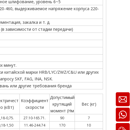
ное шлифование, уровень 6~5
20-460, выдерживаемое напряжение корпуса 220-
ементация, закалка и т. д.
 (в зависимости от стадии передачи)
х минут.
и китайской марки HRB/LYC/ZWZ/C&U или других
апросу SKF, FAG, INA, NSK.
йвань или другие требования бренда
Допустимый
ектричест
Коэффициент
крутящий
Вес (кг)
о (кВт)
скорости
момент (Нм
,18-0,75.
27.10-165.71.
90
7
,18-1,50
11.46-244.74
170
10