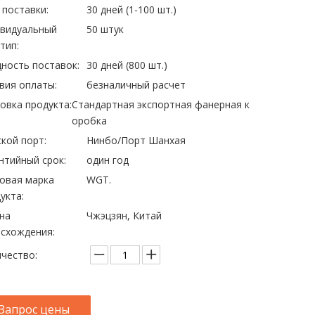
 поставки:
30 дней (1-100 шт.)
ивидуальный
50 штук
тип:
ность поставок:
30 дней (800 шт.)
вия оплаты:
безналичный расчет
овка продукта:
Стандартная экспортная фанерная к
оробка
кой порт:
Нинбо/Порт Шанхая
нтийный срок:
один год
овая марка
WGT.
укта:
на
Чжэцзян, Китай
схождения:
чество:
Запрос цены