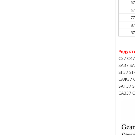
57
67
77
87
97
Редукт
С37 С47
SA37 SA
SF37 SF
САФ37 
SAT37 S
САЗ37 С