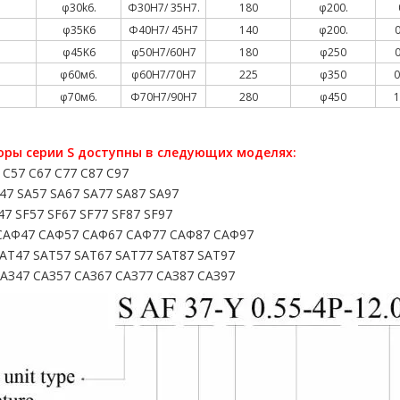
φ30k6.
Φ30H7/ 35H7.
180
φ200.
φ35K6
Φ40H7/ 45H7
140
φ200.
0
φ45K6
φ50H7/60H7
180
φ250
0
φ60м6.
φ60H7/70H7
225
φ350
0
φ70м6.
Φ70H7/90H7
280
φ450
1
оры серии S доступны в следующих моделях:
 С57 С67 С77 С87 С97
47 SA57 SA67 SA77 SA87 SA97
47 SF57 SF67 SF77 SF87 SF97
САФ47 САФ57 САФ67 САФ77 САФ87 САФ97
AT47 SAT57 SAT67 SAT77 SAT87 SAT97
АЗ47 САЗ57 САЗ67 САЗ77 САЗ87 САЗ97