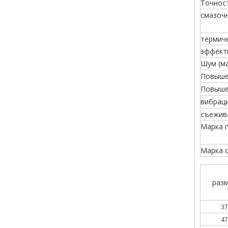
Точнос
смазоч
термич
эффект
Шум (м
Повыше
Повыше
вибрац
съежив
Марка 
Марка 
раз
37
47