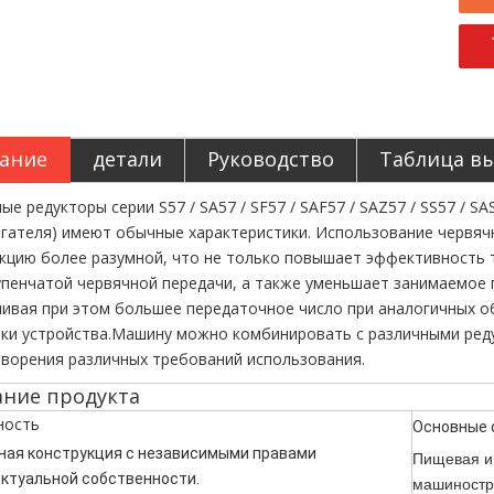
ание
детали
Руководство
Таблица в
ые редукторы серии S57 / SA57 / SF57 / SAF57 / SAZ57 / SS57 / S
игателя) имеют обычные характеристики. Использование червяч
кцию более разумной, что не только повышает эффективность 
пенчатой червячной передачи, а также уменьшает занимаемое 
ивая при этом большее передаточное число при аналогичных о
ки устройства.Машину можно комбинировать с различными реду
ворения различных требований использования.
ние продукта
ность
Основные 
ная конструкция с независимыми правами
Пищевая и 
ктуальной собственности.
машиностр