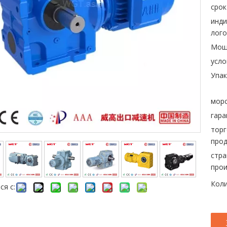
срок
инд
лого
Мощ
усло
Упак
морс
гара
торг
прод
стра
прои
Коли
ся с: