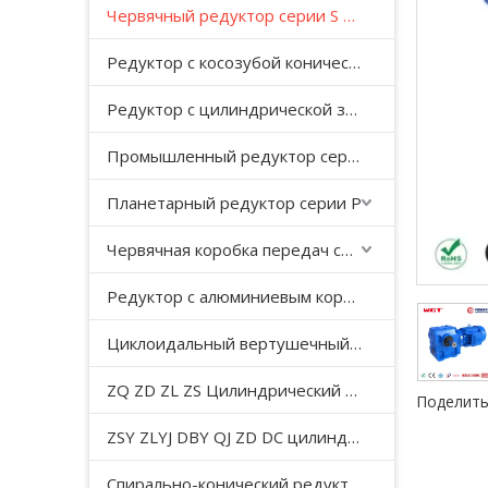
Червячный редуктор серии S с косозубой передачей
Редуктор с косозубой конической передачей серии K
Редуктор с цилиндрической зубчатой ​​передачей серии F с параллельным валом
Промышленный редуктор серии HB
Планетарный редуктор серии P
Червячная коробка передач серии WP
Редуктор с алюминиевым корпусом серии NMRV
Циклоидальный вертушечный редуктор B/X
ZQ ZD ZL ZS Цилиндрический редуктор с мягкой поверхностью зуба
Поделить
ZSY ZLYJ DBY QJ ZD DC цилиндрический зубчатый редуктор средней твердости с поверхностью зуба
Спирально-конический редуктор серии T