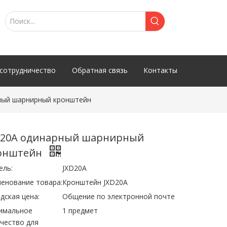
сотрудничество
Обратная связь
Контакты
ный шарнирный кронштейн
D20A одинарный шарнирный
онштейн
ель:
JXD20A
енование товара:
Кронштейн JXD20A
дская цена:
Общение по электронной почте
имальное
1 предмет
чество для