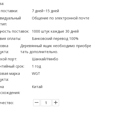
за:
 поставки:
7 дней~15 дней
ивидуальный
Общение по электронной почте
тип:
ность поставок:
1000 штук каждые 30 дней
вия оплаты:
Банковский перевод 100%
овка
Деревянный ящик необходимо приобре
укта:
тать дополнительно.
кой порт:
Шанхай/Нинбо
нтийный срок:
1 год
овая марка
WGT
укта:
на
Китай
схождения:
чество: