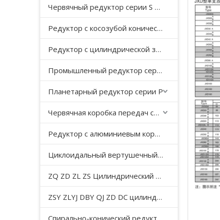
Червячный редуктор серии S с косозубой передачей
Редуктор с косозубой конической передачей серии K
Редуктор с цилиндрической зубчатой ​​передачей серии F с параллельным валом
Промышленный редуктор серии HB
Планетарный редуктор серии P
Червячная коробка передач серии WP
Редуктор с алюминиевым корпусом серии NMRV
Циклоидальный вертушечный редуктор B/X
ZQ ZD ZL ZS Цилиндрический редуктор с мягкой поверхностью зуба
ZSY ZLYJ DBY QJ ZD DC цилиндрический зубчатый редуктор средней твердости с поверхностью зуба
Спирально-конический редуктор серии T