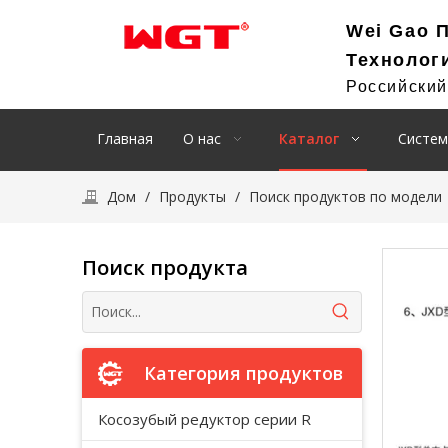
Wei Gao 
Технолог
Российски
Главная
О нас
Каталог
Систем
Дом
/
Продукты
/
Поиск продуктов по модели
Поиск продукта
Категория продуктов
Косозубый редуктор серии R