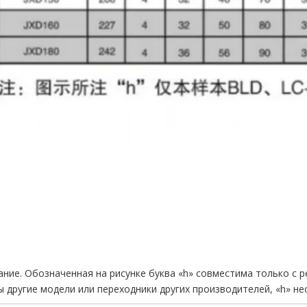
ние. Обозначенная на рисунке буква «h» совместима только с р
 другие модели или переходники других производителей, «h» н