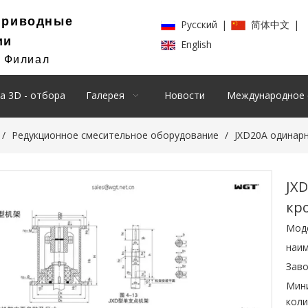
Приводные
Pусский
|
简体中文
|
ии
English
й Филиал
а 3D - отбора
Галерея
Новости
Международное 
/
Редукционное смесительное оборудование
/
JXD20A одинар
JX
кр
Мод
наим
Заво
Мин
коли