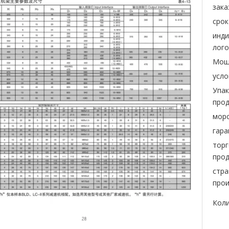
зака
срок
инд
лого
Мощ
усло
Упак
прод
морс
гара
торг
прод
стра
прои
Коли