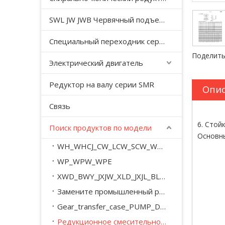
SWL JW JWB Червячный подъемный домкрат серии JWM
Специальный переходник серии YHJ для безгравитационного смесителя
Поделить
Электрический двигатель
Редуктор на валу серии SMR
Опис
Связь
6. Стойк
Поиск продуктов по модели
Основны
WH_WHCJ_CW_LCW_SCW_WD_WSJ_WXJ_A_M
WP_WPW_WPE
XWD_BWY_JXJW_XLD_JXJL_BLY_BYY_XWED_BWEY
Замените промышленный редуктор серии SEW_M_MC_.
Gear_transfer_case_PUMP_DRIVE
Редукционное смесительное оборудование