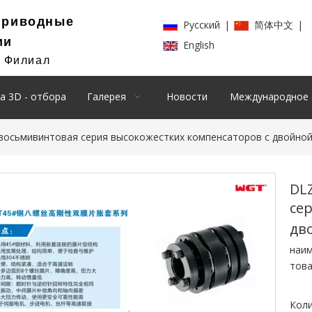
Приводные
Pусский
|
简体中文
|
ии
English
й Филиал
а 3D - отбора
Галерея
Новости
Международное 
восьмивинтовая серия высокожестких компенсаторов с двойно
DL
се
дв
наи
това
Коли