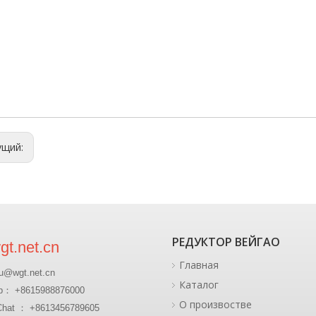
ущий:
РЕДУКТОР ВЕЙГАО
t.net.cn
Главная
u@wgt.net.cn
Каталог
p： +8615988876000
О произвостве
at ： +8613456789605