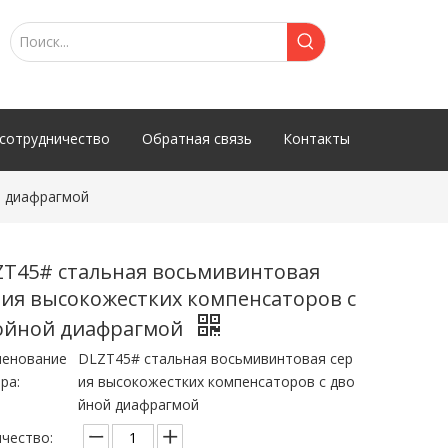
сотрудничество
Обратная связь
Контакты
й диафрагмой
ZT45# стальная восьмивинтовая
рия высокожестких компенсаторов с
ойной диафрагмой
менование
DLZT45# стальная восьмивинтовая сер
ра:
ия высокожестких компенсаторов с дво
йной диафрагмой
чество: