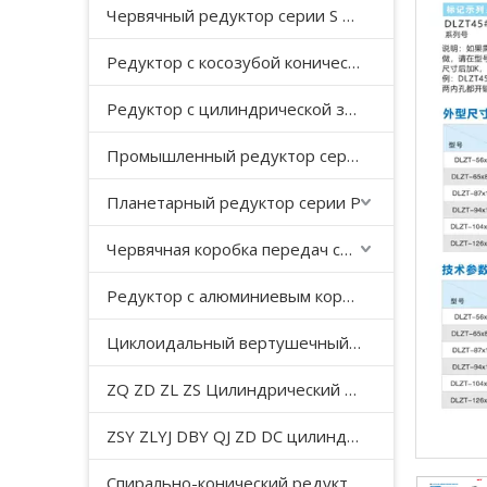
Червячный редуктор серии S с косозубой передачей
Редуктор с косозубой конической передачей серии K
Редуктор с цилиндрической зубчатой ​​передачей серии F с параллельным валом
Промышленный редуктор серии HB
Планетарный редуктор серии P
Червячная коробка передач серии WP
Редуктор с алюминиевым корпусом серии NMRV
Циклоидальный вертушечный редуктор B/X
ZQ ZD ZL ZS Цилиндрический редуктор с мягкой поверхностью зуба
ZSY ZLYJ DBY QJ ZD DC цилиндрический зубчатый редуктор средней твердости с поверхностью зуба
Спирально-конический редуктор серии T