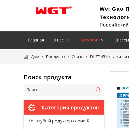
Wei Gao 
Технолог
Российски
Главная
О нас
Каталог
Систем
Дом
/
Продукты
/
Связь
/
DLZT45# стальная 
Поиск продукта
Категория продуктов
Косозубый редуктор серии R