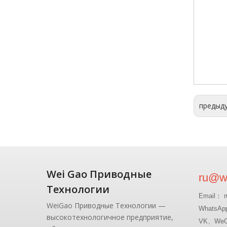
предыд
Wei Gao Приводные
ru@wg
Технологии
Email： r
WeiGao Приводные Технологии —
WhatsAp
высокотехнологичное предприятие,
VK、WeCh