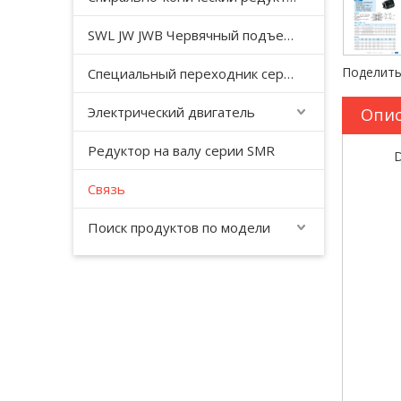
SWL JW JWB Червячный подъемный домкрат серии JWM
Поделить
Специальный переходник серии YHJ для безгравитационного смесителя
Электрический двигатель
Опис
Редуктор на валу серии SMR
D
Связь
Поиск продуктов по модели