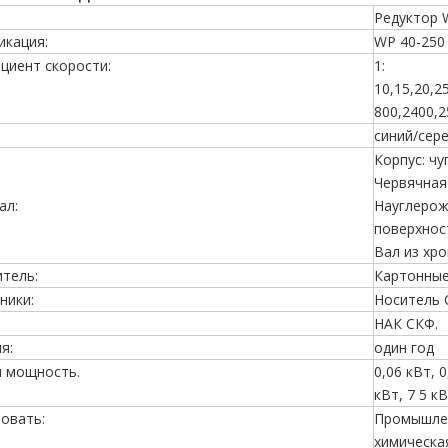
Редуктор 
икация:
WP 40-250
циент скорости:
1:
10,15,20,2
800,2400,2
синий/сер
Корпус: чу
Червячная
ал:
Науглерож
поверхнос
Вал из хр
тель:
Картонные
ники:
Носитель
НАК СКФ.
я:
один год
я мощность.
0,06 кВт, 0
кВт, 7 5 к
овать:
Промышлен
химическа