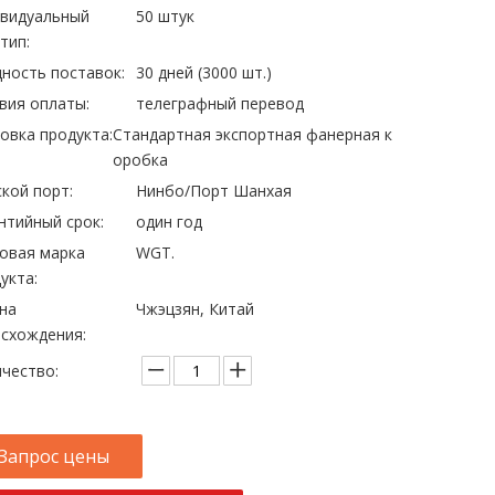
ивидуальный
50 штук
тип:
ность поставок:
30 дней (3000 шт.)
вия оплаты:
телеграфный перевод
овка продукта:
Стандартная экспортная фанерная к
оробка
кой порт:
Нинбо/Порт Шанхая
нтийный срок:
один год
овая марка
WGT.
укта:
на
Чжэцзян, Китай
схождения:
чество:
Запрос цены