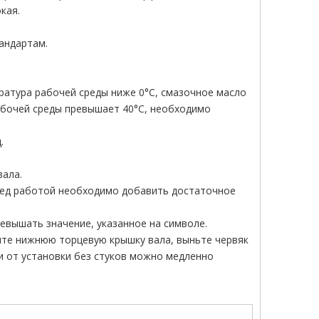
кая.
андартам.
ература рабочей среды ниже 0°C, смазочное масло
абочей среды превышает 40°C, необходимо
.
вала.
еред работой необходимо добавить достаточное
ревышать значение, указанное на символе.
мите нижнюю торцевую крышку вала, выньте червяк
ти от установки без стуков можно медленно