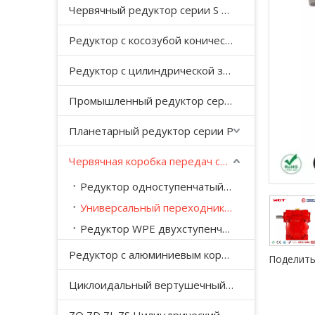
Червячный редуктор серии S с косозубой передачей
Редуктор с косозубой конической передачей серии K
Редуктор с цилиндрической зубчатой ​​передачей серии F с параллельным валом
Промышленный редуктор серии HB
Планетарный редуктор серии P
Червячная коробка передач серии WP
Редуктор одноступенчатый WP (1/10-1/60)
Универсальный переходник WPW (1/10-1/60)
Редуктор WPE двухступенчатый (1/100-1/3600)
Редуктор с алюминиевым корпусом серии NMRV
Поделить
Циклоидальный вертушечный редуктор B/X