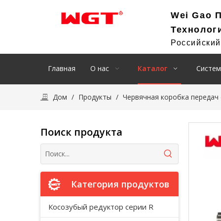
Wei Gao 
Технолог
Российски
Главная
О нас
Каталог
Систем
Дом
/
Продукты
/
Червячная коробка передач
Поиск продукта
Категория продуктов
Косозубый редуктор серии R