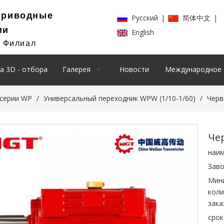
Приводные
Pусский
|
简体中文
|
ии
English
й Филиал
а 3D - отбора
Галерея
Новости
Международное 
 серии WP
/
Универсальный переходник WPW (1/10-1/60)
/
Черв
Че
наим
Заво
Мин
коли
зака
срок