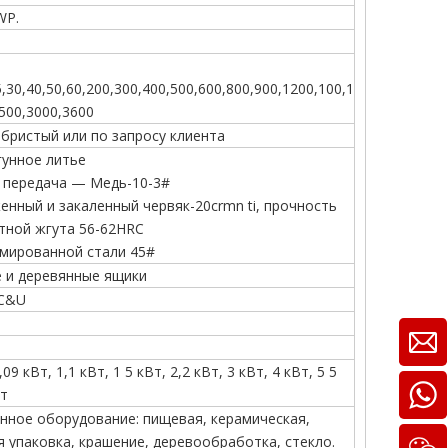
WP.
5,30,40,50,60,200,300,400,500,600,800,900,1200,100,1
500,3000,3600
ебристый или по запросу клиента
гунное литье
 передача — Медь-10-3#
енный и закаленный червяк-20crmn ti, прочность
тной жгута 56-62HRC
омированной стали 45#
 и деревянные ящики
 C&U
,09 кВт, 1,1 кВт, 1 5 кВт, 2,2 кВт, 3 кВт, 4 кВт, 5 5
Вт
ное оборудование: пищевая, керамическая,
я упаковка, крашение, деревообработка, стекло.