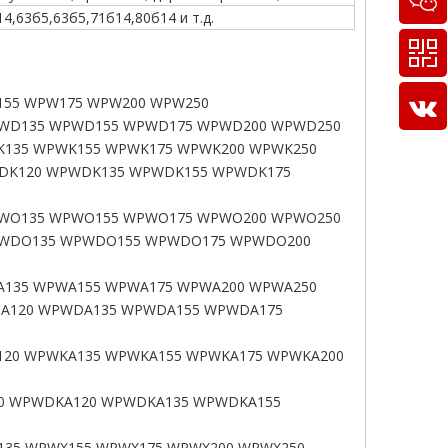
4,63б5,63б5,71б14,80б14 и т.д.
55 WPW175 WPW200 WPW250
WD135 WPWD155 WPWD175 WPWD200 WPWD250
135 WPWK155 WPWK175 WPWK200 WPWK250
DK120 WPWDK135 WPWDK155 WPWDK175
WO135 WPWO155 WPWO175 WPWO200 WPWO250
WDO135 WPWDO155 WPWDO175 WPWDO200
135 WPWA155 WPWA175 WPWA200 WPWA250
A120 WPWDA135 WPWDA155 WPWDA175
20 WPWKA135 WPWKA155 WPWKA175 WPWKA200
0 WPWDKA120 WPWDKA135 WPWDKA155
35 WPWX155 WPWX175 WPWX200 WPWX250