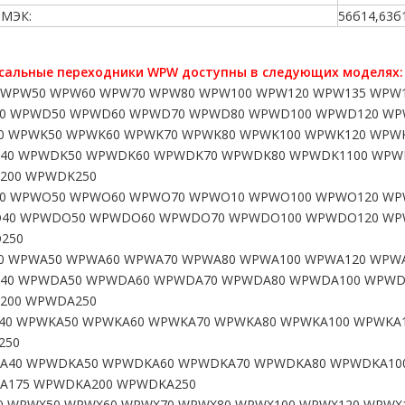
 МЭК:
56б14,63б1
сальные переходники WPW доступны в следующих моделях:
WPW50 WPW60 WPW70 WPW80 WPW100 WPW120 WPW135 WPW1
0 WPWD50 WPWD60 WPWD70 WPWD80 WPWD100 WPWD120 WP
 WPWK50 WPWK60 WPWK70 WPWK80 WPWK100 WPWK120 WPWK
40 WPWDK50 WPWDK60 WPWDK70 WPWDK80 WPWDK1100 WPW
200 WPWDK250
0 WPWO50 WPWO60 WPWO70 WPWO10 WPWO100 WPWO120 WP
40 WPWDO50 WPWDO60 WPWDO70 WPWDO100 WPWDO120 WP
250
 WPWA50 WPWA60 WPWA70 WPWA80 WPWA100 WPWA120 WPWA
40 WPWDA50 WPWDA60 WPWDA70 WPWDA80 WPWDA100 WPWD
200 WPWDA250
0 WPWKA50 WPWKA60 WPWKA70 WPWKA80 WPWKA100 WPWKA1
250
A40 WPWDKA50 WPWDKA60 WPWDKA70 WPWDKA80 WPWDKA10
A175 WPWDKA200 WPWDKA250
 WPWX50 WPWX60 WPWX70 WPWX80 WPWX100 WPWX120 WPWX1