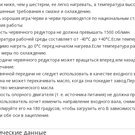
и ниже, чем у шестерни, ее легко нагревать, а температура высо
шенные требования к смазке и охлаждению.
ь хорошая игра.Черви и черви производятся по национальным ст
вия работы:
ость червячного редуктора не должна превышать 1500 об/мин.
ература рабочей среды составляет от -40°C до +40°C.Если темп
имо нагреть до 0°C перед началом нагрева.Если температура р
 меры по охлаждению.
подачи червячного редуктора может вращаться вперед или назад
ечание:
вячной передачи не следует использовать в качестве входного 
на не может перекачивать масло, когда она покидает завод.П
тво механического масла.
ость опорного двигателя (т. е. источника питания) не должна п
 пользователь хочет изменить направление входного вала, сни
улируйте его на 180 градусов, чтобы загрузить его.В зависимос
и обе оси в зацепление.
ические данные