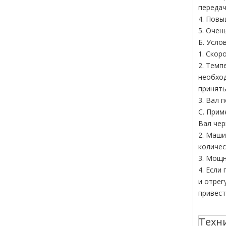
передач
4. Повы
5. Очен
Б. Усло
1. Скор
2. Темп
необход
принять
3. Вал 
С. Прим
Вал чер
2. Маши
количес
3. Мощн
4. Если
и отрег
привест
Техн