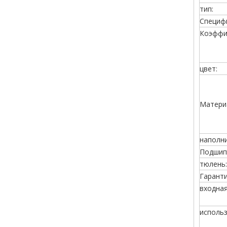
тип:
Специф
Коэффи
цвет:
Матери
наполни
Подшип
тюлень:
Гаранти
входна
использ