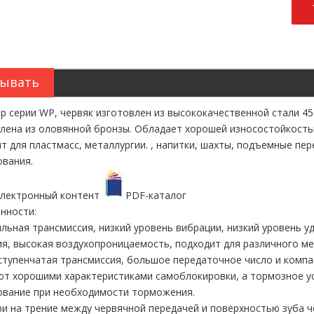
ывать
р серии WP, червяк изготовлен из высококачественной стали 4
лена ​​из оловянной бронзы. Обладает хорошей износостойкост
т для пластмасс, металлургии. , напитки, шахты, подъемные пер
вания.
электронный контент
PDF-каталог
нности:
ильная трансмиссия, низкий уровень вибрации, низкий уровень у
я, высокая воздухопроницаемость, подходит для различного м
ступенчатая трансмиссия, большое передаточное число и комп
т хорошими характеристиками самоблокировки, а тормозное у
ование при необходимости торможения.
ри на трение между червячной передачей и поверхностью зуба 