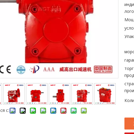
инд
лого
Мощ
усло
Упак
морс
гара
торг
прод
стра
прои
Коли
ся с: