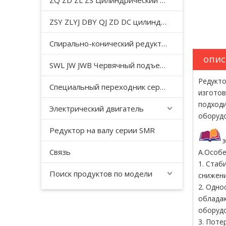
ZQ ZD ZL ZS Цилиндрический редуктор с мягкой поверхностью зуба
ZSY ZLYJ DBY QJ ZD DC цилиндрический зубчатый редуктор средней твердости с поверхностью зуба
Спирально-конический редуктор серии T
опис
SWL JW JWB Червячный подъемный домкрат серии JWM
Редукто
Специальный переходник серии YHJ для безгравитационного смесителя
изготов
подходи
Электрический двигатель
оборудо
Редуктор на валу серии SMR
Связь
А.Особе
1. Стаб
Поиск продуктов по модели
снижени
2. Одно
обладаю
оборуд
3. Поте