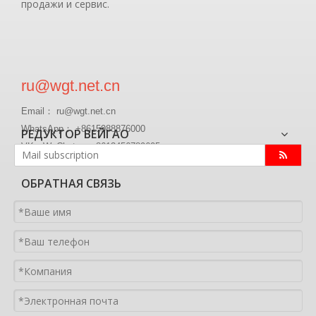
продажи и сервис.
ru@wgt.net.cn
Email： ru@wgt.net.cn
WhatsApp： +8615988876000
РЕДУКТОР ВЕЙГАО
VK、WeChat ： +8613456789605
ОБРАТНАЯ СВЯЗЬ