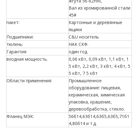
жгута 56-62HRC
Вал из хромированной стали
45#
пакет:
Картонные и деревянные
ящики
Подшипники:
C&U носитель
тюлень:
НАК СКФ.
Гарантия:
один год
входная мощность.
0,06 кВт, 0,09 кВт, 1,1 кВт, 1
5 кВт, 2,2 кВт, 3 кВт, 4 кВт, 5
5 кВт, 7 5 кВт
Области применения:
Промышленное
оборудование: пищевая,
керамическая, химическая
упаковка, крашение,
деревообработка, стекло.
Фланец МЭК:
56б14,63б14,63б5,63б5,71б1
4,80б14 и т.д.