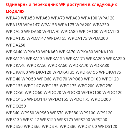
Одинарный переходник WP доступен в следующих
моделях:
WPA40 WPA50 WPA60 WPA70 WPA80 WPA100 WPA120
WPA135 WPA147 WPA155 WPA175 WPA200 WPA250
WPDA50 WPDA60 WPDA70 WPDA80 WPDA100 WPDA120
WPDA135 WPDA147 WPDA155 WPDA175 WPDA200
WPDA250
WPKA40 WPKA50 WPKA60 WPKA70 WPKA80 WPKA100
WPKA120 WPKA135 WPKA155 WPKA175 WPKA200 WPKA250
WPDKA40 WPDKA50 WPDKA60 WPDKA70 WPDKA80
WPDKA100 WPDKA120 WPDKA135 WPDKA155 WPDKA175
WPO40 WPO50 WPO60 WPO70 WPO80 WPO100 WPO120
WPO135 WPO147 WPO155 WPO175 WPO200 WPO250
WPDO50 WPDO60 WPDO70 WPDO80 WPDO100 WPDO120
WPDO135 WPDO147 WPDO155 WPDO175 WPDO200
WPDO250
WPS40 WPS50 WPS60 WPS70 WPS80 WPS100 WPS120
WPS135 WPS147 WPS155 WPS175 WPS200 WPS250
WPDS50 WPDS60 WPDS70 WPDS80 WPDS100 WPDS120