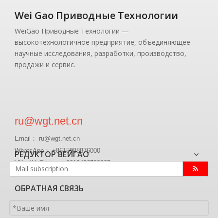
Wei Gao Приводные Технологии
WeiGao Приводные Технологии —
высокотехнологичное предприятие, объединяющее
научные исследования, разработки, производство,
продажи и сервис.
ru@wgt.net.cn
Email： ru@wgt.net.cn
WhatsApp： +8615988876000
РЕДУКТОР ВЕЙГАО
VK、WeChat ： +8613456789605
ОБРАТНАЯ СВЯЗЬ