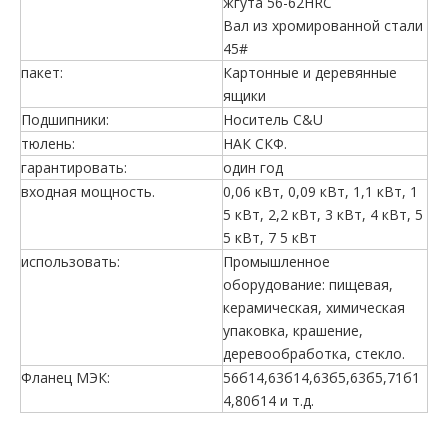
жгута 56-62HRC
Вал из хромированной стали
45#
пакет:
Картонные и деревянные
ящики
Подшипники:
Носитель C&U
тюлень:
НАК СКФ.
гарантировать:
один год
входная мощность.
0,06 кВт, 0,09 кВт, 1,1 кВт, 1
5 кВт, 2,2 кВт, 3 кВт, 4 кВт, 5
5 кВт, 7 5 кВт
использовать:
Промышленное
оборудование: пищевая,
керамическая, химическая
упаковка, крашение,
деревообработка, стекло.
Фланец МЭК:
56б14,63б14,63б5,63б5,71б1
4,80б14 и т.д.