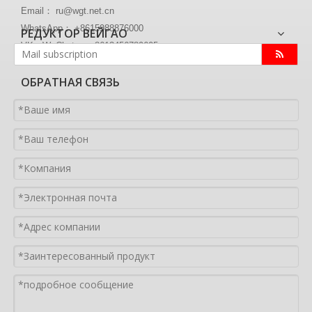
Email： ru@wgt.net.cn
WhatsApp： +8615988876000
РЕДУКТОР ВЕЙГАО
VK、WeChat ： +8613456789605
ОБРАТНАЯ СВЯЗЬ