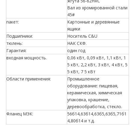
жгута 56-62HRC
Вал из хромированной стали
45#
пакет:
Картонные и деревянные
ящики
Подшипники:
Носитель C&U
тюлень:
НАК СКФ.
Гарантия:
один год
входная мощность.
0,06 кВт, 0,09 кВт, 1,1 кВт, 1
5 кВт, 2,2 кВт, 3 кВт, 4 кВт, 5
5 кВт, 7 5 кВт
Области применения:
Промышленное
оборудование: пищевая,
керамическая, химическая
упаковка, крашение,
деревообработка, стекло.
Фланец МЭК:
56б14,63б14,63б5,63б5,71б1
4,80б14 и т.д.