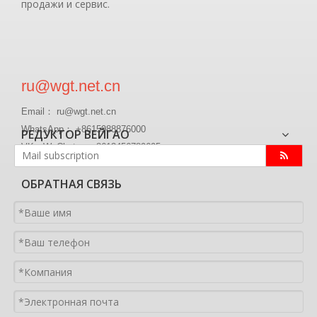
продажи и сервис.
ru@wgt.net.cn
Email： ru@wgt.net.cn
WhatsApp： +8615988876000
РЕДУКТОР ВЕЙГАО
VK、WeChat ： +8613456789605
ОБРАТНАЯ СВЯЗЬ