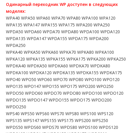
Одинарный переходник WP доступен в следующих
моделях:
WPA40 WPA50 WPA60 WPA70 WPA80 WPA100 WPA120
WPA135 WPA147 WPA155 WPA175 WPA200 WPA250
WPDA50 WPDA60 WPDA70 WPDA80 WPDA100 WPDA120
WPDA135 WPDA147 WPDA155 WPDA175 WPDA200
WPDA250
WPKA40 WPKA50 WPKA60 WPKA70 WPKA80 WPKA100
WPKA120 WPKA135 WPKA155 WPKA175 WPKA200 WPKA250
WPDKA40 WPDKA50 WPDKA60 WPDKA70 WPDKA80
WPDKA100 WPDKA120 WPDKA135 WPDKA155 WPDKA175
WPO40 WPO50 WPO60 WPO70 WPO80 WPO100 WPO120
WPO135 WPO147 WPO155 WPO175 WPO200 WPO250
WPDO50 WPDO60 WPDO70 WPDO80 WPDO100 WPDO120
WPDO135 WPDO147 WPDO155 WPDO175 WPDO200
WPDO250
WPS40 WPS50 WPS60 WPS70 WPS80 WPS100 WPS120
WPS135 WPS147 WPS155 WPS175 WPS200 WPS250
WPDS50 WPDS60 WPDS70 WPDS80 WPDS100 WPDS120