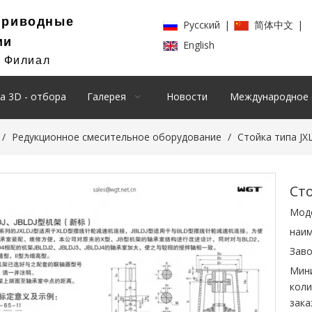
Приводные
Pусский
|
简体中文
|
ии
English
й Филиал
а 3D - отбора
Галерея
Новости
Международное 
/
Редукционное смесительное оборудование
/
Стойка типа JX
Ст
Мод
наим
Заво
Мин
коли
зака