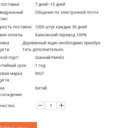
 поставки:
7 дней~15 дней
ивидуальный
Общение по электронной почте
тип:
ность поставок:
1000 штук каждые 30 дней
вия оплаты:
Банковский перевод 100%
овка
Деревянный ящик необходимо приобре
укта:
тать дополнительно.
кой порт:
Шанхай/Нинбо
нтийный срок:
1 год
овая марка
WGT
укта:
на
Китай
схождения:
чество:
Запрос цены