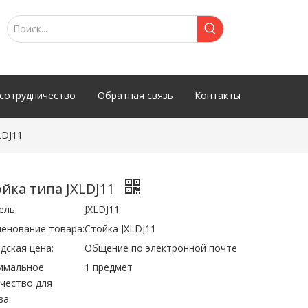
сотрудничество
Обратная связь
Контакты
LDJ11
ойка типа JXLDJ11
ель:
JXLDJ11
енование товара:
Стойка JXLDJ11
дская цена:
Общение по электронной почте
имальное
1 предмет
чество для
за: