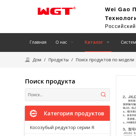
Wei Gao 
Технолог
Российски
Главная
О нас
Каталог
Систем
Дом
/
Продукты
/
Поиск продуктов по модели
Поиск продукта
Категория продуктов
Косозубый редуктор серии R