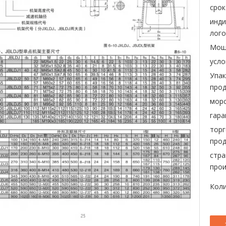
срок
инд
лого
Мощ
усло
Упак
прод
морс
гара
торг
прод
стра
прои
Коли