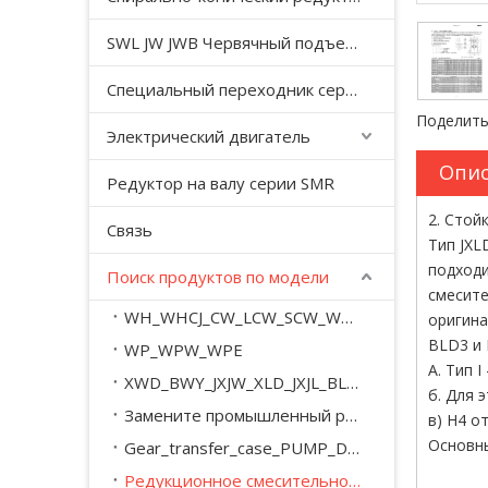
SWL JW JWB Червячный подъемный домкрат серии JWM
Специальный переходник серии YHJ для безгравитационного смесителя
Поделить
Электрический двигатель
Опис
Редуктор на валу серии SMR
2. Стой
Связь
Тип JXL
подходи
Поиск продуктов по модели
смесите
WH_WHCJ_CW_LCW_SCW_WD_WSJ_WXJ_A_M
оригина
BLD3 и 
WP_WPW_WPE
А. Тип 
XWD_BWY_JXJW_XLD_JXJL_BLY_BYY_XWED_BWEY
б. Для 
Замените промышленный редуктор серии SEW_M_MC_.
в) H4 о
Основны
Gear_transfer_case_PUMP_DRIVE
Редукционное смесительное оборудование