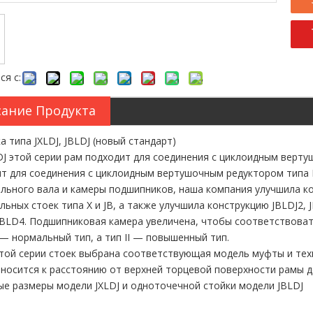
ся с:
ание Продукта
ка типа JXLDJ, JBLDJ (новый стандарт)
DJ этой серии рам подходит для соединения с циклоидным верту
т для соединения с циклоидным вертушочным редуктором типа 
льного вала и камеры подшипников, наша компания улучшила к
льных стоек типа X и JB, а также улучшила конструкцию JBLDJ2, 
BLD4. Подшипниковая камера увеличена, чтобы соответствоват
I — нормальный тип, а тип II — повышенный тип.
этой серии стоек выбрана соответствующая модель муфты и техн
тносится к расстоянию от верхней торцевой поверхности рамы 
е размеры модели JXLDJ и одноточечной стойки модели JBLDJ