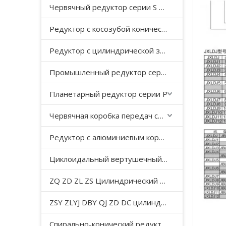
Червячный редуктор серии S с косозубой передачей
Редуктор с косозубой конической передачей серии K
Редуктор с цилиндрической зубчатой ​​передачей серии F с параллельным валом
Промышленный редуктор серии HB
Планетарный редуктор серии P
Червячная коробка передач серии WP
Редуктор с алюминиевым корпусом серии NMRV
Циклоидальный вертушечный редуктор B/X
ZQ ZD ZL ZS Цилиндрический редуктор с мягкой поверхностью зуба
ZSY ZLYJ DBY QJ ZD DC цилиндрический зубчатый редуктор средней твердости с поверхностью зуба
Спирально-конический редуктор серии T