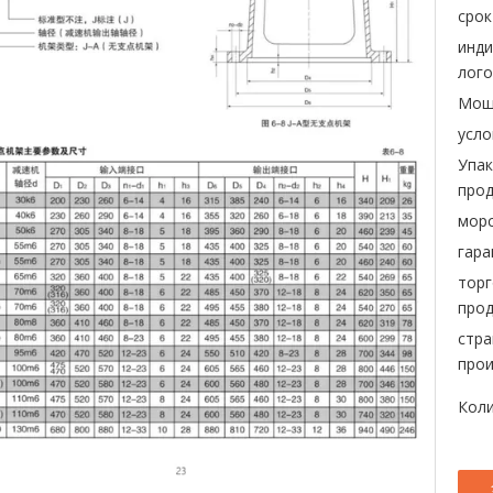
срок
инд
лого
Мощ
усло
Упак
прод
морс
гара
торг
прод
стра
прои
Коли