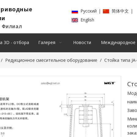
Приводные
Pусский
|
简体中文
|
ии
English
й Филиал
а 3D - отбора
Галерея
Новости
Международное 
/
Редукционное смесительное оборудование
/
Стойка типа JA
Сто
Мод
наим
Заво
Мин
коли
зака