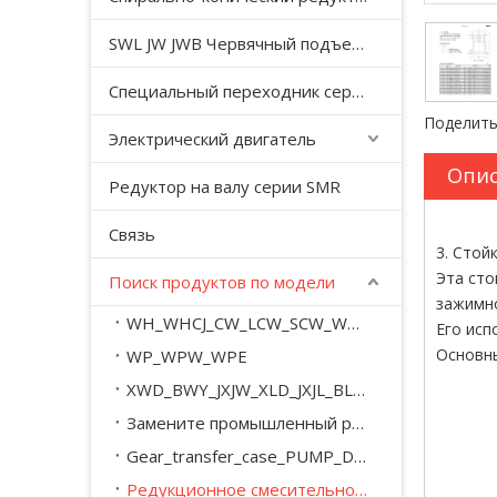
SWL JW JWB Червячный подъемный домкрат серии JWM
Специальный переходник серии YHJ для безгравитационного смесителя
Поделить
Электрический двигатель
Опис
Редуктор на валу серии SMR
Связь
3. Стойк
Эта сто
Поиск продуктов по модели
зажимно
WH_WHCJ_CW_LCW_SCW_WD_WSJ_WXJ_A_M
Его исп
Основны
WP_WPW_WPE
XWD_BWY_JXJW_XLD_JXJL_BLY_BYY_XWED_BWEY
Замените промышленный редуктор серии SEW_M_MC_.
Gear_transfer_case_PUMP_DRIVE
Редукционное смесительное оборудование