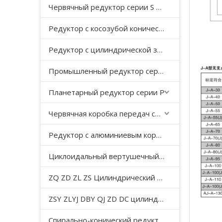
Червячный редуктор серии S с косозубой передачей
Редуктор с косозубой конической передачей серии K
Редуктор с цилиндрической зубчатой ​​передачей серии F с параллельным валом
Промышленный редуктор серии HB
Планетарный редуктор серии P
Червячная коробка передач серии WP
Редуктор с алюминиевым корпусом серии NMRV
Циклоидальный вертушечный редуктор B/X
ZQ ZD ZL ZS Цилиндрический редуктор с мягкой поверхностью зуба
ZSY ZLYJ DBY QJ ZD DC цилиндрический зубчатый редуктор средней твердости с поверхностью зуба
Спирально-конический редуктор серии T