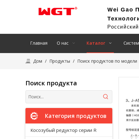
Wei Gao 
Технолог
Российски
Главная
О нас
Каталог
Систем
Дом
/
Продукты
/
Поиск продуктов по модели
Поиск продукта
Категория продуктов
Косозубый редуктор серии R