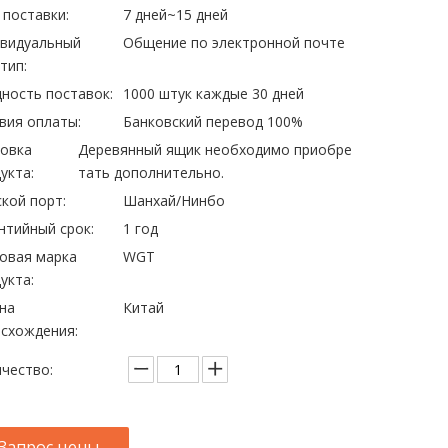
 поставки:
7 дней~15 дней
ивидуальный
Общение по электронной почте
тип:
ность поставок:
1000 штук каждые 30 дней
вия оплаты:
Банковский перевод 100%
овка
Деревянный ящик необходимо приобре
укта:
тать дополнительно.
кой порт:
Шанхай/Нинбо
нтийный срок:
1 год
овая марка
WGT
укта:
на
Китай
схождения:
чество:
Запрос цены