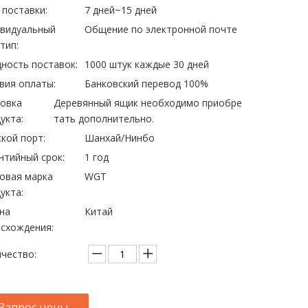
 поставки:
7 дней~15 дней
ивидуальный
Общение по электронной почте
тип:
ность поставок:
1000 штук каждые 30 дней
вия оплаты:
Банковский перевод 100%
овка
Деревянный ящик необходимо приобре
укта:
тать дополнительно.
кой порт:
Шанхай/Нинбо
нтийный срок:
1 год
овая марка
WGT
укта:
на
Китай
схождения:
чество:
Запрос цены