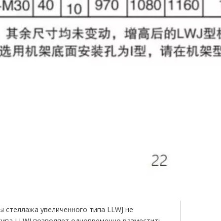
ы стеллажа увеличенного типа LLWJ не
типа LLWJ позволяет одновременно разместить