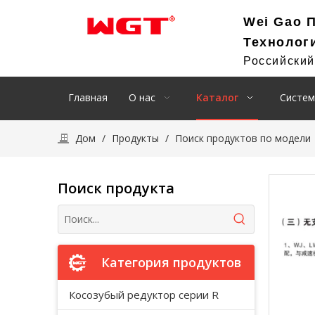
Wei Gao 
Технолог
Российски
Главная
О нас
Каталог
Систем
Дом
/
Продукты
/
Поиск продуктов по модели
Поиск продукта
Категория продуктов
Косозубый редуктор серии R