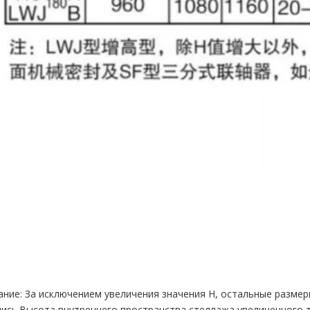
ние: За исключением увеличения значения H, остальные размер
ись.Высота внутреннего пространства стеллажа увеличенного 