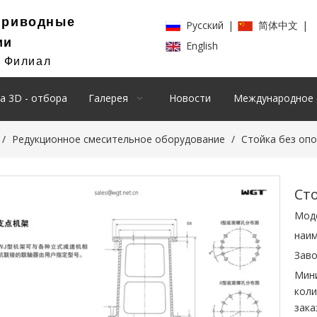
Приводные
Pусский
|
简体中文
|
ии
English
й Филиал
а 3D - отбора
Галерея
Новости
Международное 
/
Редукционное смесительное оборудование
/
Стойка без опо
Ст
Мод
наим
Заво
Мин
коли
зака