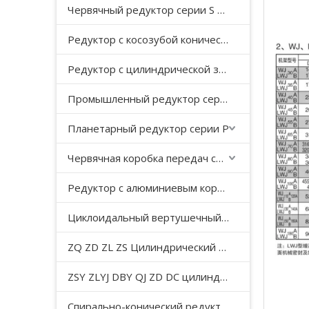
Червячный редуктор серии S с косозубой передачей
Редуктор с косозубой конической передачей серии K
Редуктор с цилиндрической зубчатой ​​передачей серии F с параллельным валом
Промышленный редуктор серии HB
Планетарный редуктор серии P
Червячная коробка передач серии WP
Редуктор с алюминиевым корпусом серии NMRV
Циклоидальный вертушечный редуктор B/X
ZQ ZD ZL ZS Цилиндрический редуктор с мягкой поверхностью зуба
ZSY ZLYJ DBY QJ ZD DC цилиндрический зубчатый редуктор средней твердости с поверхностью зуба
Спирально-конический редуктор серии T