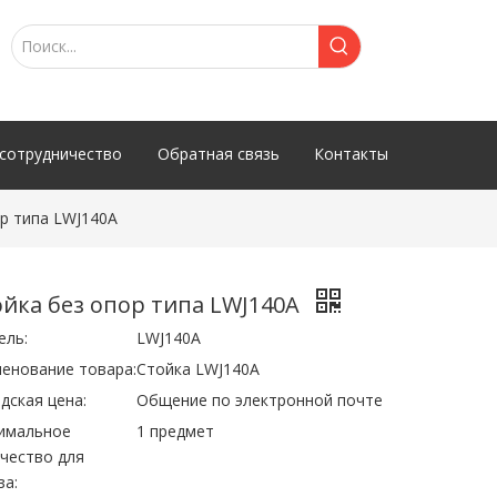
сотрудничество
Обратная связь
Контакты
р типа LWJ140A
ойка без опор типа LWJ140A
ель:
LWJ140A
енование товара:
Стойка LWJ140A
дская цена:
Общение по электронной почте
имальное
1 предмет
чество для
за: