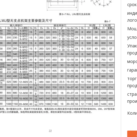
срок
инд
лого
Мощ
усло
Упак
прод
морс
гара
торг
прод
стра
прои
Коли