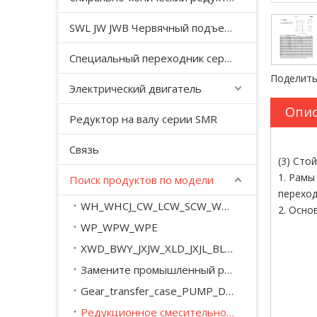
SWL JW JWB Червячный подъемный домкрат серии JWM
Специальный переходник серии YHJ для безгравитационного смесителя
Поделить
Электрический двигатель
Опис
Редуктор на валу серии SMR
Связь
(3) Сто
1. Рамы
Поиск продуктов по модели
переход
WH_WHCJ_CW_LCW_SCW_WD_WSJ_WXJ_A_M
2. Осно
WP_WPW_WPE
XWD_BWY_JXJW_XLD_JXJL_BLY_BYY_XWED_BWEY
Замените промышленный редуктор серии SEW_M_MC_.
Gear_transfer_case_PUMP_DRIVE
Редукционное смесительное оборудование