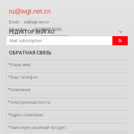
ru@wgt.net.cn
Email： ru@wgt.net.cn
WhatsApp： +8615988876000
РЕДУКТОР ВЕЙГАО
VK、WeChat ： +8613456789605
ОБРАТНАЯ СВЯЗЬ