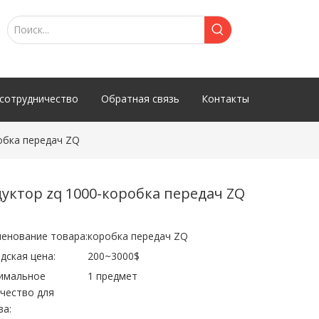
сотрудничество
Обратная связь
Контакты
обка передач ZQ
дуктор zq 1000-коробка передач ZQ
енование товара:
коробка передач ZQ
дская цена:
200~3000$
имальное
1 предмет
чество для
за: