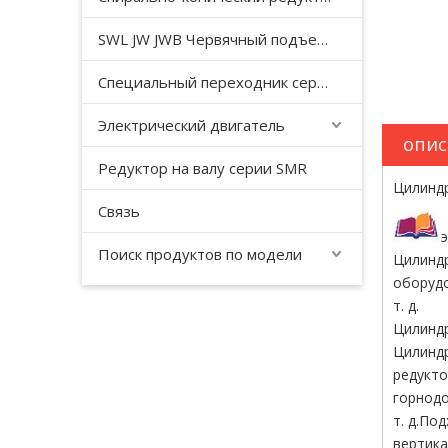
SWL JW JWB Червячный подъемный домкрат серии JWM
Специальный переходник серии YHJ для безгравитационного смесителя
Электрический двигатель
опис
Редуктор на валу серии SMR
Цилиндр
Связь
Поиск продуктов по модели
Цилинд
оборудо
т. д.
Цилиндр
Цилиндр
редукто
горнодо
т. д.По
вертика