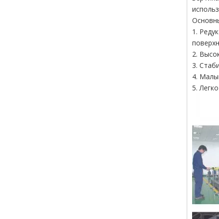
использ
Основн
1. Реду
поверхн
2. Высо
3. Стаб
4. Малы
5. Легк