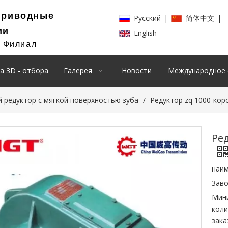
Приводные
Pусский
|
简体中文
|
ии
English
й Филиал
а 3D - отбора
Галерея
Новости
Международное 
 редуктор с мягкой поверхностью зуба
/
Редуктор zq 1000-кор
Ре
наим
Заво
Мин
коли
зака