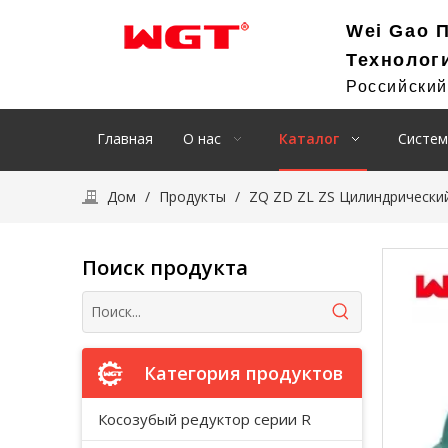
Wei Gao 
Технолог
Российски
Главная
О нас
Каталог
Систем
Дом
/
Продукты
/
ZQ ZD ZL ZS Цилиндрический
Поиск продукта
Категория продуктов
Косозубый редуктор серии R