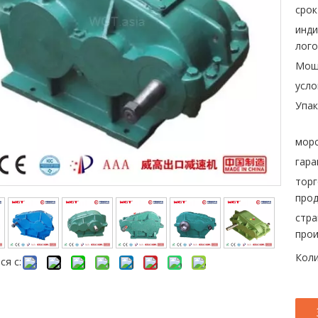
срок
инд
лого
Мощ
усло
Упак
морс
гара
торг
прод
стра
прои
Коли
ся с: