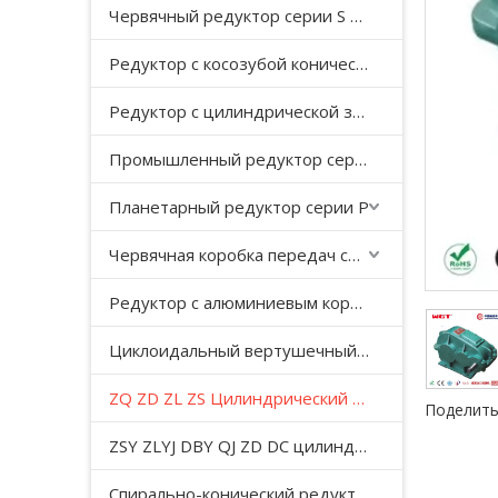
Червячный редуктор серии S с косозубой передачей
Редуктор с косозубой конической передачей серии K
Редуктор с цилиндрической зубчатой ​​передачей серии F с параллельным валом
Промышленный редуктор серии HB
Планетарный редуктор серии P
Червячная коробка передач серии WP
Редуктор с алюминиевым корпусом серии NMRV
Циклоидальный вертушечный редуктор B/X
ZQ ZD ZL ZS Цилиндрический редуктор с мягкой поверхностью зуба
Поделить
ZSY ZLYJ DBY QJ ZD DC цилиндрический зубчатый редуктор средней твердости с поверхностью зуба
Спирально-конический редуктор серии T