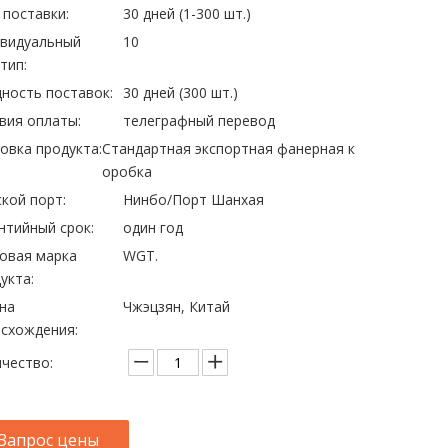
 поставки:
30 дней (1-300 шт.)
ивидуальный
10
тип:
ность поставок:
30 дней (300 шт.)
вия оплаты:
телеграфный перевод
овка продукта:
Стандартная экспортная фанерная к
оробка
кой порт:
Нинбо/Порт Шанхая
нтийный срок:
один год
овая марка
WGT.
укта:
на
Чжэцзян, Китай
схождения:
чество:
Запрос цены