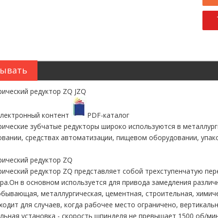
ывать
ический редуктор ZQ JZQ
электронный контент
PDF-каталог
рические зубчатые редукторы широко используются в металлу
вании, средствах автоматизации, пищевом оборудовании, упа
ический редуктор ZQ
ический редуктор ZQ представляет собой трехступенчатую пер
ра.Он в основном используется для привода замедления различ
бывающая, металлургическая, цементная, строительная, химич
дходит для случаев, когда рабочее место ограничено, вертикаль
льная установка - скорость шпинделя не превышает 1500 об/мин,