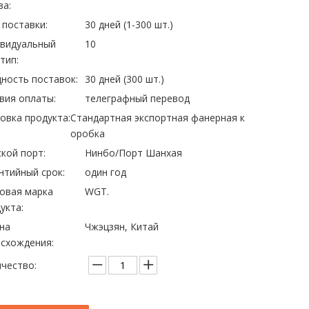
за:
 поставки:
30 дней (1-300 шт.)
ивидуальный
10
тип:
ность поставок:
30 дней (300 шт.)
вия оплаты:
телеграфный перевод
овка продукта:
Стандартная экспортная фанерная к
оробка
кой порт:
Нинбо/Порт Шанхая
нтийный срок:
один год
овая марка
WGT.
укта:
на
Чжэцзян, Китай
схождения:
чество: