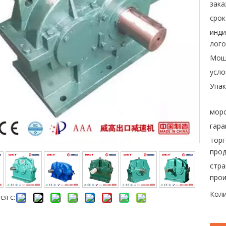
зака
срок
инд
лого
Мощ
усло
Упак
морс
гара
торг
прод
стра
прои
Коли
ся с: