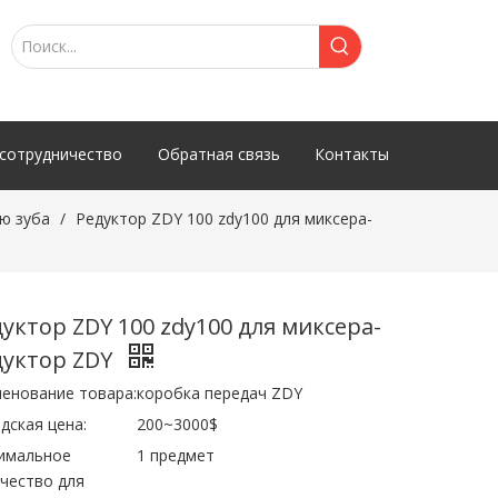
сотрудничество
Обратная связь
Контакты
ю зуба
/
Редуктор ZDY 100 zdy100 для миксера-
уктор ZDY 100 zdy100 для миксера-
дуктор ZDY
енование товара:
коробка передач ZDY
дская цена:
200~3000$
имальное
1 предмет
чество для