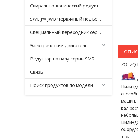
Спирально-конический редуктор серии T
SWL JW JWB Червячный подъемный домкрат серии JWM
Специальный переходник серии YHJ для безгравитационного смесителя
Электрический двигатель
опис
Редуктор на валу серии SMR
ZQ JZQ 
Связь
Поиск продуктов по модели
Цилиндр
способн
машин, 
вал рас
небольш
Цилинд
оборудо
т. д.