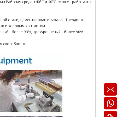
ин.Рабочая среда +40°C и 40°C-.Может работать в
нной стали, цементирован и закален.Твердость
ью и хорошим контактом.
евый - более 93%, трехуровневый - более 90%.
ая способность.