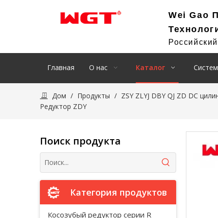
Wei Gao 
Технолог
Российски
Главная
О нас
Каталог
Систем
Дом
/
Продукты
/
ZSY ZLYJ DBY QJ ZD DC цили
Редуктор ZDY
Поиск продукта
Категория продуктов
Косозубый редуктор серии R