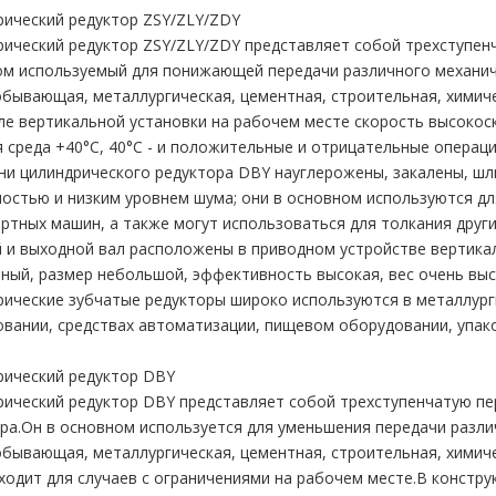
ический редуктор ZSY/ZLY/ZDY
ический редуктор ZSY/ZLY/ZDY представляет собой трехступен
м используемый для понижающей передачи различного механиче
бывающая, металлургическая, цементная, строительная, химич
сле вертикальной установки на рабочем месте скорость высоко
 среда +40°С, 40°С - и положительные и отрицательные операци
и цилиндрического редуктора DBY науглерожены, закалены, ш
остью и низким уровнем шума; они в основном используются дл
ртных машин, а также могут использоваться для толкания дру
 и выходной вал расположены в приводном устройстве вертика
ный, размер небольшой, эффективность высокая, вес очень выс
рические зубчатые редукторы широко используются в металлу
вании, средствах автоматизации, пищевом оборудовании, упа
рический редуктор DBY
ический редуктор DBY представляет собой трехступенчатую пе
ра.Он в основном используется для уменьшения передачи разли
бывающая, металлургическая, цементная, строительная, химич
дходит для случаев с ограничениями на рабочем месте.В констр