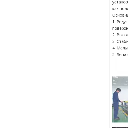
установ
как пол
Основн
1. Реду
поверхн
2. Высо
3. Стаб
4. Малы
5. Легк