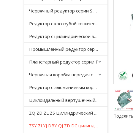
Червячный редуктор серии S с косозубой передачей
Редуктор с косозубой конической передачей серии K
Редуктор с цилиндрической зубчатой ​​передачей серии F с параллельным валом
Промышленный редуктор серии HB
Планетарный редуктор серии P
Червячная коробка передач серии WP
Редуктор с алюминиевым корпусом серии NMRV
Циклоидальный вертушечный редуктор B/X
ZQ ZD ZL ZS Цилиндрический редуктор с мягкой поверхностью зуба
Поделить
ZSY ZLYJ DBY QJ ZD DC цилиндрический зубчатый редуктор средней твердости с поверхностью зуба