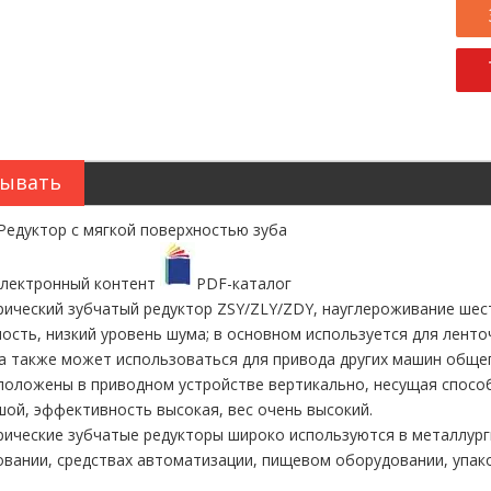
ывать
Редуктор с мягкой поверхностью зуба
электронный контент
PDF-каталог
ический зубчатый редуктор ZSY/ZLY/ZDY, науглероживание шест
ость, низкий уровень шума; в основном используется для лент
а также может использоваться для привода других машин обще
положены в приводном устройстве вертикально, несущая спосо
ой, эффективность высокая, вес очень высокий.
рические зубчатые редукторы широко используются в металлу
вании, средствах автоматизации, пищевом оборудовании, упа