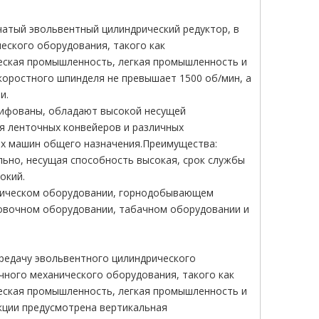
чатый эвольвентный цилиндрический редуктор, в
ского оборудования, такого как
еская промышленность, легкая промышленность и
скоростного шпинделя не превышает 1500 об/мин, а
и.
лифованы, обладают высокой несущей
я ленточных конвейеров и различных
гих машин общего назначения.Преимущества:
льно, несущая способность высокая, срок службы
окий.
ргическом оборудовании, горнодобывающем
ковочном оборудовании, табачном оборудовании и
редачу эвольвентного цилиндрического
чного механического оборудования, такого как
еская промышленность, легкая промышленность и
укции предусмотрена вертикальная