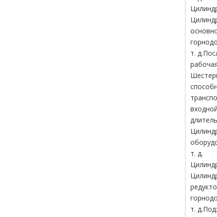
Цилиндр
Цилиндр
основно
горнодо
т. д.По
рабочая
Шестерн
способн
транспо
входной
длитель
Цилинд
оборудо
т. д.
Цилинд
Цилиндр
редукто
горнодо
т. д.По