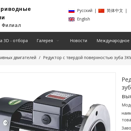
Приводные
Pусский
|
简体中文
|
ии
English
й Филиал
а 3D - отбора
Галерея
Новости
Международное 
ивных двигателей
/
Редуктор с твердой поверхностью зуба 3K
Ре
зу
вы
Мод
наи
това
Заво