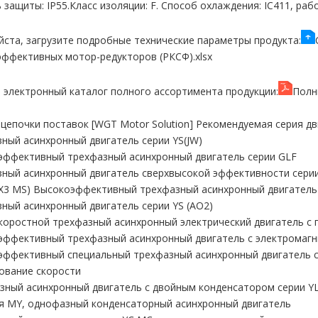
 защиты: IP55.Класс изоляции: F. Способ охлаждения: IC411, рабо
ста, загрузите подробные технические параметры продукта:
ффективных мотор-редукторов (РКСФ).xlsx
 электронный каталог полного ассортимента продукции:
Полн
 цепочки поставок [WGT Motor Solution] Рекомендуемая серия дв
ный асинхронный двигатель серии YS(JW)
эффективный трехфазный асинхронный двигатель серии GLF
ный асинхронный двигатель сверхвысокой эффективности сери
VX3 MS) Высокоэффективный трехфазный асинхронный двигател
ный асинхронный двигатель серии YS (AO2)
оростной трехфазный асинхронный электрический двигатель с
ффективный трехфазный асинхронный двигатель с электромагн
ффективный специальный трехфазный асинхронный двигатель с
ование скорости
ный асинхронный двигатель с двойным конденсатором серии Y
я MY, однофазный конденсаторный асинхронный двигатель