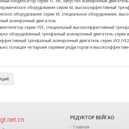
ный конденсатор серии YC MC запустил асинхронный двигатель
ерамическое оборудование серии M, высокоэффективный трехф
ческое оборудование серии M, специальное оборудование, вы
ный асинхронный двигатель
вентилятор серии YSF, специальный высокоэффективный трехф
ьно оборудованный трехфазный асинхронный двигатель серии в
ффективный трехфазный асинхронный двигатель серии VX3 (YE2
ьно оснащен четырьмя сериями редукторов и высокоэффективн
ущий:
РЕДУКТОР ВЕЙГАО
t.net.cn
Главная