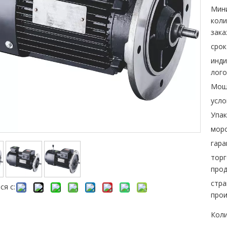
Мин
коли
зака
срок
инд
лого
Мощ
усло
Упак
морс
гара
торг
прод
стра
ся с:
прои
Коли