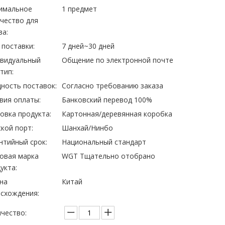
имальное
1 предмет
чество для
за:
 поставки:
7 дней~30 дней
ивидуальный
Общение по электронной почте
тип:
ность поставок:
Согласно требованию заказа
вия оплаты:
Банковский перевод 100%
овка продукта:
Картонная/деревянная коробка
кой порт:
Шанхай/Нинбо
нтийный срок:
Национальный стандарт
овая марка
WGT Тщательно отобрано
укта:
на
Китай
схождения:
чество: