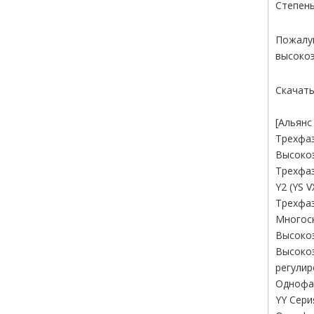
Степень
Пожалуй
высокоэ
Скачать
[Альянс
Трехфаз
Высоко
Трехфаз
Y2 (YS 
Трехфаз
Многоск
Высокоэ
Высокоэ
регулир
Однофаз
YY Сери