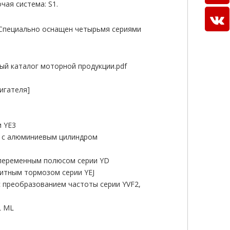
чая система: S1.
Специально оснащен четырьмя сериями
ый каталог моторной продукции.pdf
игателя]
и YE3
ь с алюминиевым цилиндром
 переменным полюсом серии YD
итным тормозом серии YEJ
 преобразованием частоты серии YVF2,
L ML