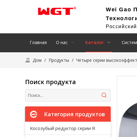
Wei Gao 
Технолог
Российски
Главная
О нас
Каталог
Систем
Дом
/
Продукты
/
Четыре серии высокоэффект
Поиск продукта
Категория продуктов
Косозубый редуктор серии R