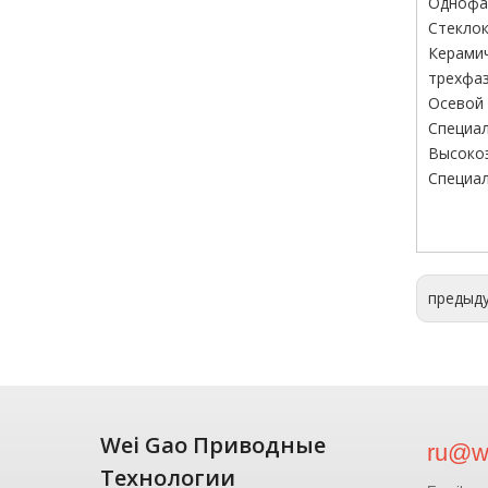
Однофаз
Стеклок
Керами
трехфаз
Осевой 
Специал
Высокоэ
Специал
предыд
Wei Gao Приводные
ru@wg
Технологии