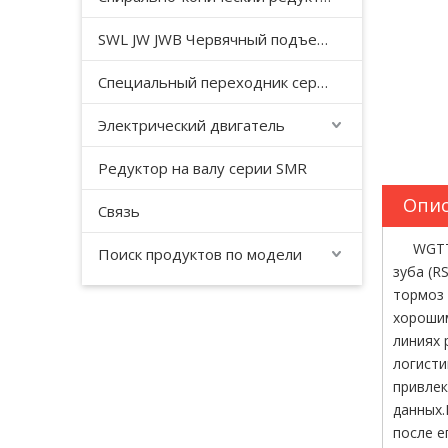
SWL JW JWB Червячный подъемный домкрат серии JWM
Специальный переходник серии YHJ для безгравитационного смесителя
Электрический двигатель
Редуктор на валу серии SMR
Опис
Связь
WGTТща
Поиск продуктов по модели
зуба (R
тормоз 
хорошим
линиях 
логисти
привлек
данных.
после е