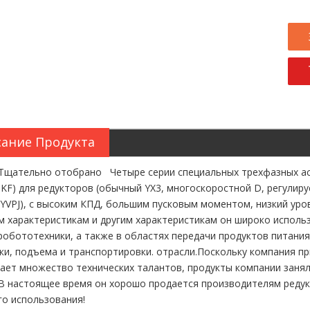
ание Продукта
тельно отобрано Четыре серии специальных трехфазных асин
SKF) для редукторов (обычный YX3, многоскоростной D, регулиру
YVPJ), с высоким КПД, большим пусковым моментом, низкий уро
 характеристикам и другим характеристикам он широко исполь
робототехники, а также в областях передачи продуктов питания
ки, подъема и транспортировки. отрасли.Поскольку компания п
ает множество технических талантов, продукты компании заня
В настоящее время он хорошо продается производителям редукт
го использования!