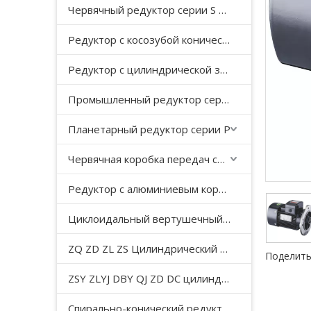
Червячный редуктор серии S с косозубой передачей
Редуктор с косозубой конической передачей серии K
Редуктор с цилиндрической зубчатой ​​передачей серии F с параллельным валом
Промышленный редуктор серии HB
Планетарный редуктор серии P
Червячная коробка передач серии WP
Редуктор с алюминиевым корпусом серии NMRV
Циклоидальный вертушечный редуктор B/X
ZQ ZD ZL ZS Цилиндрический редуктор с мягкой поверхностью зуба
Поделить
ZSY ZLYJ DBY QJ ZD DC цилиндрический зубчатый редуктор средней твердости с поверхностью зуба
Спирально-конический редуктор серии T