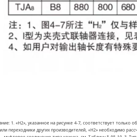
ние: 1. «H2», указанное на рисунке 4-7, соответствует только о
или переходники других производителей, «H2» необходимо расс
 — муфтовое соединение типа кожуха, см. Таблицу 5-95-10. 3. Тип