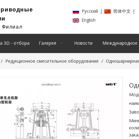
Приводные
Pусский
|
简体中文
|
ии
English
й Филиал
а 3D - отбора
Галерея
Новости
Международное 
/
Редукционное смесительное оборудование
/
Одношарнирная
Од
Мод
наим
Заво
Мин
коли
зака