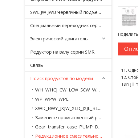
SWL JW JWB Червячный подъемный домкрат серии JWM
Специальный переходник серии YHJ для безгравитационного смесителя
Поделить
Электрический двигатель
Опис
Редуктор на валу серии SMR
Связь
11. Одн
12. Стой
Поиск продуктов по модели
Тип J l
WH_WHCJ_CW_LCW_SCW_WD_WSJ_WXJ_A_M
WP_WPW_WPE
XWD_BWY_JXJW_XLD_JXJL_BLY_BYY_XWED_BWEY
Замените промышленный редуктор серии SEW_M_MC_.
Gear_transfer_case_PUMP_DRIVE
Редукционное смесительное оборудование