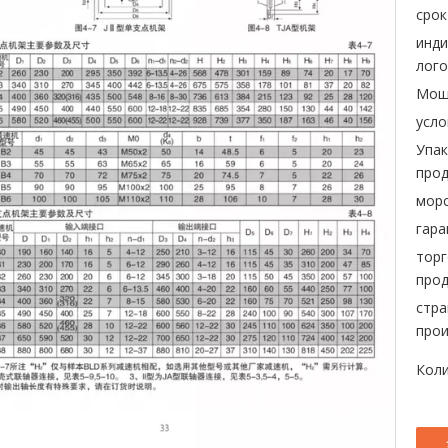
срок
инд
лого
Мощ
усло
Упак
прод
морс
гара
торг
прод
стра
прои
Коли