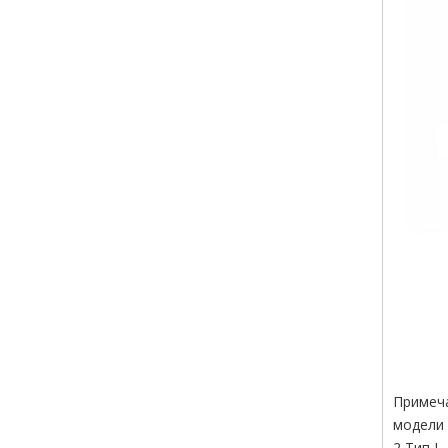
Примеча
модели 
2 Тип I