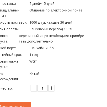
 поставки:
7 дней~15 дней
ивидуальный
Общение по электронной почте
тип:
ность поставок:
1000 штук каждые 30 дней
вия оплаты:
Банковский перевод 100%
овка
Деревянный ящик необходимо приобре
укта:
тать дополнительно.
кой порт:
Шанхай/Нинбо
нтийный срок:
1 год
овая марка
WGT
укта:
на
Китай
схождения:
чество:
Запрос цены