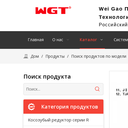
Wei Gao 
Технолог
Российски
Главная
О нас
Каталог
Систем
Дом
/
Продукты
/
Поиск продуктов по модели
Поиск продукта
Категория продуктов
Косозубый редуктор серии R