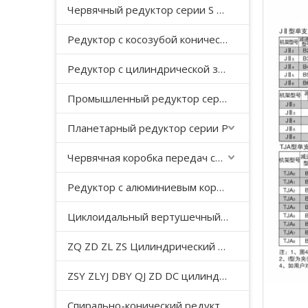
Червячный редуктор серии S с косозубой передачей
Редуктор с косозубой конической передачей серии K
Редуктор с цилиндрической зубчатой ​​передачей серии F с параллельным валом
Промышленный редуктор серии HB
Планетарный редуктор серии P
Червячная коробка передач серии WP
Редуктор с алюминиевым корпусом серии NMRV
Циклоидальный вертушечный редуктор B/X
ZQ ZD ZL ZS Цилиндрический редуктор с мягкой поверхностью зуба
ZSY ZLYJ DBY QJ ZD DC цилиндрический зубчатый редуктор средней твердости с поверхностью зуба
Спирально-конический редуктор серии T