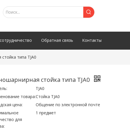
сотрудничество
Обратная связь
Контакты
 стойка типа TJA0
ношарнирная стойка типа TJA0
ель:
TJA0
енование товара:
Стойка TJA0
дская цена:
Общение по электронной почте
имальное
1 предмет
чество для
за: