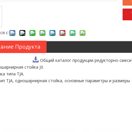
ся с:
ание Продукта
Общий каталог продукции редукторно-смеси
ошарнирная стойка JII.
ка типа TJA.
l-тип TJA, одношарнирная стойка, основные параметры и размеры