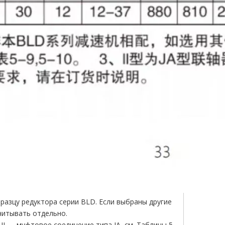
бразцу редуктора серии BLD. Если выбраны другие
читывать отдельно.
 II — муфтовое соединение типа JA, см. Таблицы 5-