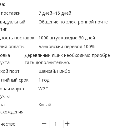
за:
 поставки:
7 дней~15 дней
ивидуальный
Общение по электронной почте
тип:
ность поставок:
1000 штук каждые 30 дней
вия оплаты:
Банковский перевод 100%
овка
Деревянный ящик необходимо приобре
укта:
тать дополнительно.
кой порт:
Шанхай/Нинбо
нтийный срок:
1 год
овая марка
WGT
укта:
на
Китай
схождения:
чество: