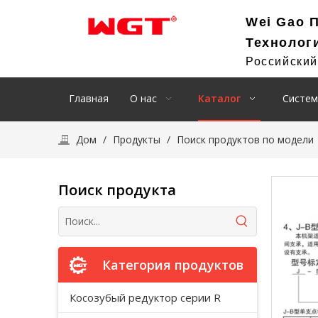
Wei Gao 
Технолог
Российски
Главная
О нас
Каталог
Систем
Дом
/
Продукты
/
Поиск продуктов по модели
Поиск продукта
Категория продуктов
Косозубый редуктор серии R