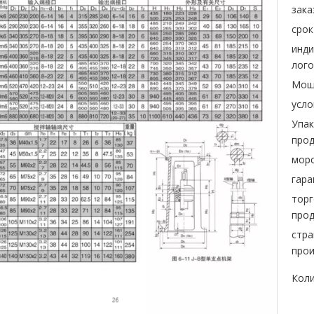
зака
срок
инд
лого
Мощ
усло
Упак
прод
морс
гара
торг
прод
стра
прои
Коли