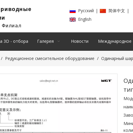
Приводные
Pусский
|
简体中文
|
ии
English
й Филиал
а 3D - отбора
Галерея
Новости
Международное 
/
Редукционное смесительное оборудование
/
Одинарный шарн
Од
тип
Мод
наим
Заво
Мин
коли