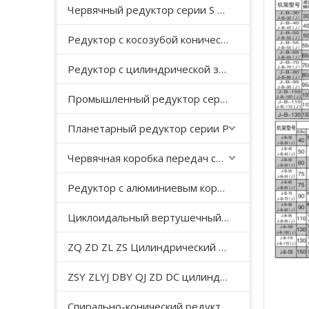
Червячный редуктор серии S с косозубой передачей
Редуктор с косозубой конической передачей серии K
Редуктор с цилиндрической зубчатой ​​передачей серии F с параллельным валом
Промышленный редуктор серии HB
Планетарный редуктор серии P
Червячная коробка передач серии WP
Редуктор с алюминиевым корпусом серии NMRV
Циклоидальный вертушечный редуктор B/X
ZQ ZD ZL ZS Цилиндрический редуктор с мягкой поверхностью зуба
ZSY ZLYJ DBY QJ ZD DC цилиндрический зубчатый редуктор средней твердости с поверхностью зуба
Спирально-конический редуктор серии T