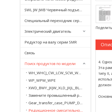
SWL JW JWB Червячный подъемный домкрат серии JWM
Специальный переходник серии YHJ для безгравитационного смесителя
Поделить
Электрический двигатель
Редуктор на валу серии SMR
Опис
Связь
4. Одно
Поиск продуктов по модели
Эта рам
WH_WHCJ_CW_LCW_SCW_WD_WSJ_WXJ_A_M
типу II
использ
WP_WPW_WPE
должен 
XWD_BWY_JXJW_XLD_JXJL_BLY_BYY_XWED_BWEY
Замените промышленный редуктор серии SEW_M_MC_.
Основны
Gear_transfer_case_PUMP_DRIVE
Редукционное смесительное оборудование