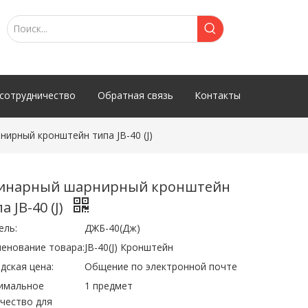
сотрудничество
Обратная связь
Контакты
ирный кронштейн типа JB-40 (J)
инарный шарнирный кронштейн
а JB-40 (J)
ель:
ДЖБ-40(Дж)
енование товара:
JB-40(J) Кронштейн
дская цена:
Общение по электронной почте
имальное
1 предмет
чество для