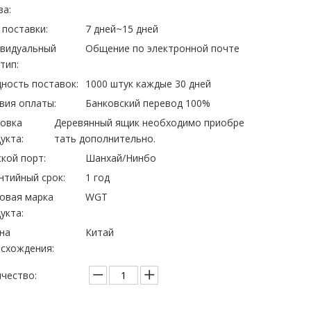
за:
 поставки:
7 дней~15 дней
ивидуальный
Общение по электронной почте
тип:
ность поставок:
1000 штук каждые 30 дней
вия оплаты:
Банковский перевод 100%
овка
Деревянный ящик необходимо приобре
укта:
тать дополнительно.
кой порт:
Шанхай/Нинбо
нтийный срок:
1 год
овая марка
WGT
укта:
на
Китай
схождения:
чество: