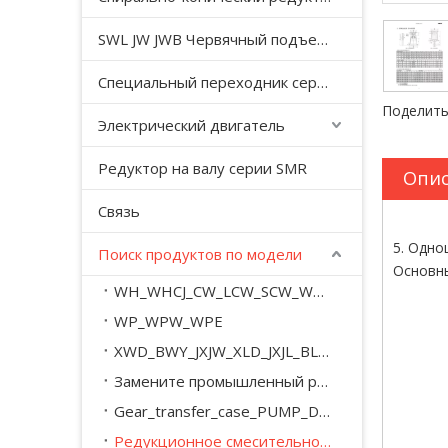
SWL JW JWB Червячный подъемный домкрат серии JWM
Специальный переходник серии YHJ для безгравитационного смесителя
Поделить
Электрический двигатель
Редуктор на валу серии SMR
Опис
Связь
5. Одно
Поиск продуктов по модели
Основны
WH_WHCJ_CW_LCW_SCW_WD_WSJ_WXJ_A_M
WP_WPW_WPE
XWD_BWY_JXJW_XLD_JXJL_BLY_BYY_XWED_BWEY
Замените промышленный редуктор серии SEW_M_MC_.
Gear_transfer_case_PUMP_DRIVE
Редукционное смесительное оборудование