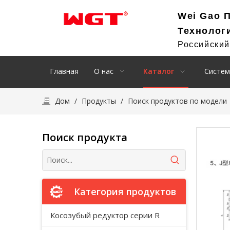
Wei Gao 
Технолог
Российски
Главная
О нас
Каталог
Систем
Дом
/
Продукты
/
Поиск продуктов по модели
Поиск продукта
Категория продуктов
Косозубый редуктор серии R