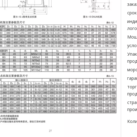
зака
срок
инд
лого
Мощ
усло
Упак
прод
морс
гара
торг
прод
стра
прои
Коли