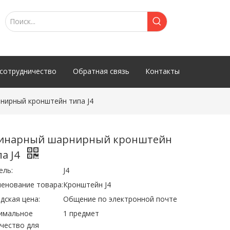
сотрудничество
Обратная связь
Контакты
нирный кронштейн типа J4
инарный шарнирный кронштейн
па J4
ель:
J4
енование товара:
Кронштейн J4
дская цена:
Общение по электронной почте
имальное
1 предмет
чество для