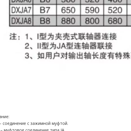
ание:
I – соединение с зажимной муфтой.
II – муфтовое соединение типа JA.