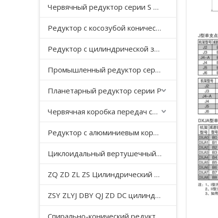
Червячный редуктор серии S с косозубой передачей
Редуктор с косозубой конической передачей серии K
Редуктор с цилиндрической зубчатой ​​передачей серии F с параллельным валом
Промышленный редуктор серии HB
Планетарный редуктор серии P
Червячная коробка передач серии WP
Редуктор с алюминиевым корпусом серии NMRV
Циклоидальный вертушечный редуктор B/X
ZQ ZD ZL ZS Цилиндрический редуктор с мягкой поверхностью зуба
ZSY ZLYJ DBY QJ ZD DC цилиндрический зубчатый редуктор средней твердости с поверхностью зуба
Спирально-конический редуктор серии T