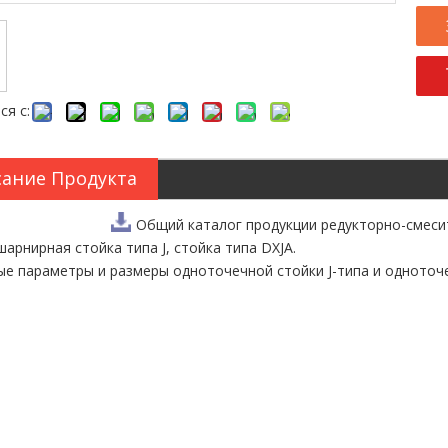
ся с:
ание Продукта
Общий каталог продукции редукторно-смеси
шарнирная стойка типа J, стойка типа DXJA.
е параметры и размеры одноточечной стойки J-типа и одноточе