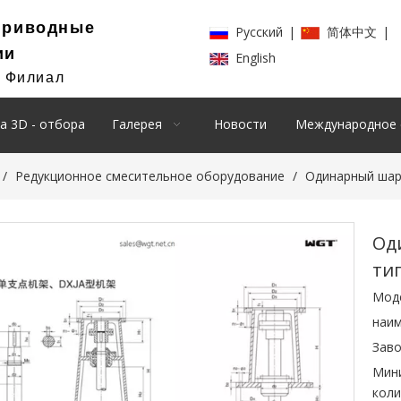
Приводные
Pусский
|
简体中文
|
ии
English
й Филиал
а 3D - отбора
Галерея
Новости
Международное 
/
Редукционное смесительное оборудование
/
Одинарный шар
Од
ти
Мод
наим
Заво
Мин
коли