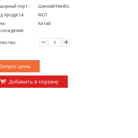
шорный порт:
Шанхай/Нинбо
д продукта:
WGT
на
Китай
схождения:
чество:
Запрос цены
Добавить в корзину