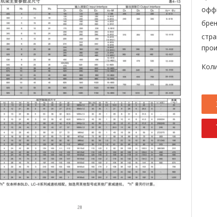
офф
брен
стра
прои
Коли