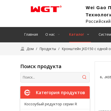
Wei Gao 
Технолог
Российски
Главная
О нас
Каталог
Систем
Дом
/
Продукты
/
Кронштейн JXD150 с одной 
Поиск продукта
Категория продуктов
Косозубый редуктор серии R