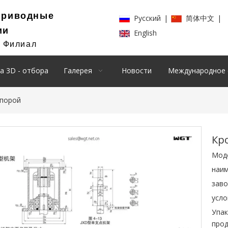
Приводные
Pусский
|
简体中文
|
ии
English
й Филиал
а 3D - отбора
Галерея
Новости
Международное 
опорой
Кр
Мод
наим
заво
усло
Упак
прод