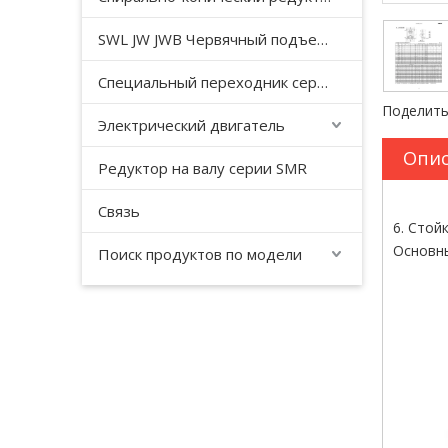
SWL JW JWB Червячный подъемный домкрат серии JWM
Специальный переходник серии YHJ для безгравитационного смесителя
Поделить
Электрический двигатель
Опис
Редуктор на валу серии SMR
Связь
6. Стойк
Основны
Поиск продуктов по модели