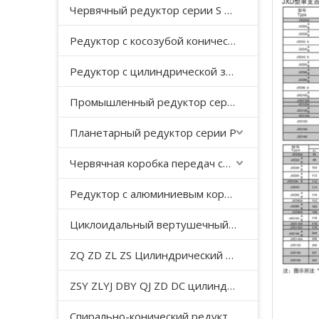
Червячный редуктор серии S с косозубой передачей
Редуктор с косозубой конической передачей серии K
Редуктор с цилиндрической зубчатой ​​передачей серии F с параллельным валом
Промышленный редуктор серии HB
Планетарный редуктор серии P
Червячная коробка передач серии WP
Редуктор с алюминиевым корпусом серии NMRV
Циклоидальный вертушечный редуктор B/X
ZQ ZD ZL ZS Цилиндрический редуктор с мягкой поверхностью зуба
ZSY ZLYJ DBY QJ ZD DC цилиндрический зубчатый редуктор средней твердости с поверхностью зуба
Спирально-конический редуктор серии T