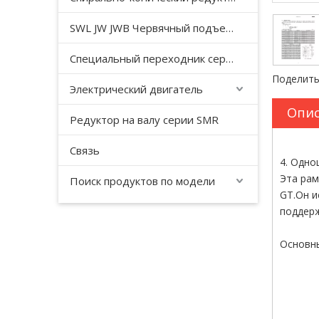
SWL JW JWB Червячный подъемный домкрат серии JWM
Специальный переходник серии YHJ для безгравитационного смесителя
Поделить
Электрический двигатель
Опис
Редуктор на валу серии SMR
Связь
4. Одно
Эта рам
Поиск продуктов по модели
GT.Он и
поддерж
Основны