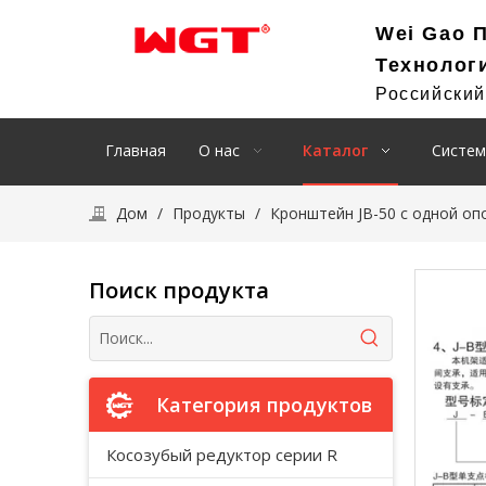
Wei Gao 
Технолог
Российски
Главная
О нас
Каталог
Систем
Дом
/
Продукты
/
Кронштейн JB-50 с одной оп
Поиск продукта
Категория продуктов
Косозубый редуктор серии R