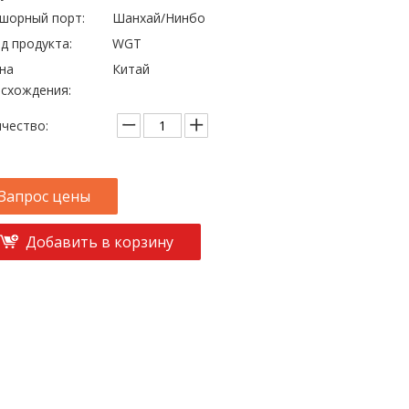
шорный порт:
Шанхай/Нинбо
д продукта:
WGT
на
Китай
схождения:
чество:
Запрос цены
Добавить в корзину