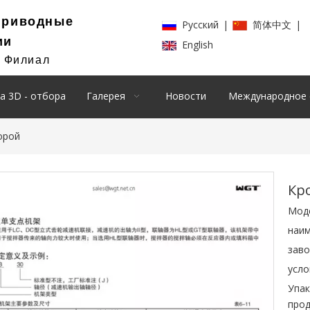
Приводные
Pусский
|
简体中文
|
ии
English
й Филиал
а 3D - отбора
Галерея
Новости
Международное 
орой
Кр
Мод
наим
заво
усло
Упак
прод