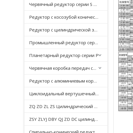
Червячный редуктор серии S с косозубой передачей
Редуктор с косозубой конической передачей серии K
Редуктор с цилиндрической зубчатой ​​передачей серии F с параллельным валом
Промышленный редуктор серии HB
Планетарный редуктор серии P
Червячная коробка передач серии WP
Редуктор с алюминиевым корпусом серии NMRV
Циклоидальный вертушечный редуктор B/X
ZQ ZD ZL ZS Цилиндрический редуктор с мягкой поверхностью зуба
ZSY ZLYJ DBY QJ ZD DC цилиндрический зубчатый редуктор средней твердости с поверхностью зуба
Спирально-конический редуктор серии T