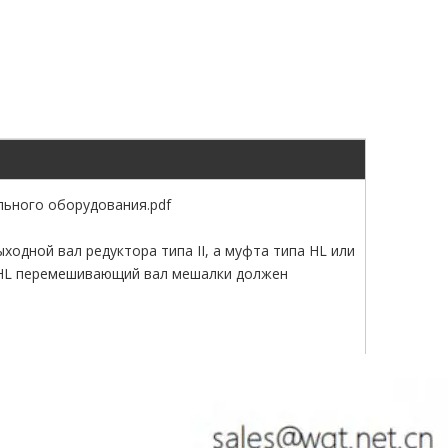
льного оборудования.pdf
одной вал редуктора типа II, а муфта типа HL или
а HL перемешивающий вал мешалки должен