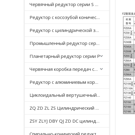
Червячный редуктор серии S с косозубой передачей
Редуктор с косозубой конической передачей серии K
Редуктор с цилиндрической зубчатой ​​передачей серии F с параллельным валом
Промышленный редуктор серии HB
Планетарный редуктор серии P
Червячная коробка передач серии WP
Редуктор с алюминиевым корпусом серии NMRV
Циклоидальный вертушечный редуктор B/X
ZQ ZD ZL ZS Цилиндрический редуктор с мягкой поверхностью зуба
ZSY ZLYJ DBY QJ ZD DC цилиндрический зубчатый редуктор средней твердости с поверхностью зуба
Спирально-конический редуктор серии T