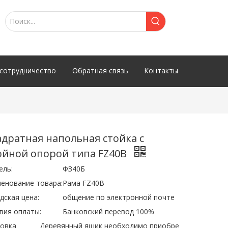
сотрудничество
Обратная связь
Контакты
адратная напольная стойка с
ойной опорой типа FZ40B
ель:
ФЗ40Б
енование товара:
Рама FZ40B
дская цена:
общение по электронной почте
вия оплаты:
Банковский перевод 100%
овка
Деревянный ящик необходимо приобре