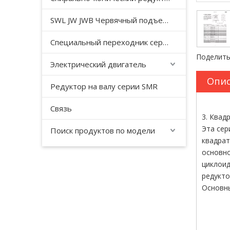
SWL JW JWB Червячный подъемный домкрат серии JWM
Специальный переходник серии YHJ для безгравитационного смесителя
Поделить
Электрический двигатель
Опис
Редуктор на валу серии SMR
Связь
3. Квад
Эта сер
Поиск продуктов по модели
квадрат
основно
циклоид
редукто
Основны