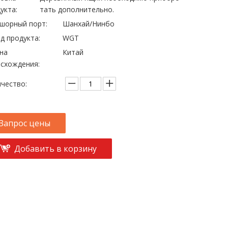
укта:
тать дополнительно.
шорный порт:
Шанхай/Нинбо
д продукта:
WGT
на
Китай
схождения:
чество:
Запрос цены
Добавить в корзину