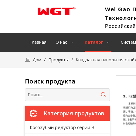
Wei Gao 
Технолог
Российски
Главная
О нас
Каталог
Систем
Дом
/
Продукты
/
Квадратная напольная стойк
Поиск продукта
Категория продуктов
Косозубый редуктор серии R