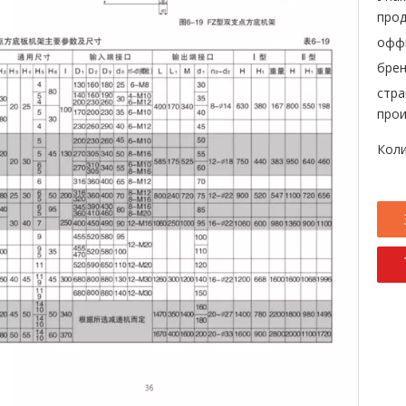
прод
офф
брен
стра
прои
Коли