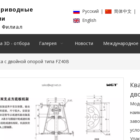
Приводные
Pусский
|
简体中文
|
ии
English
й Филиал
а 3D - отбора
Галерея
Новости
Международное 
а с двойной опорой типа FZ40B
Кв
дв
Мод
наим
заво
усло
Упак