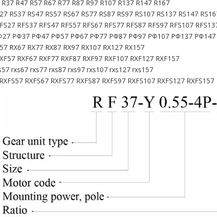
 R37 R47 R57 R67 R77 R87 R97 R107 R137 R147 R167
27 RS37 RS47 RS57 RS67 RS77 RS87 RS97 RS107 RS137 RS147 RS16
FS27 RFS37 RFS47 RFS57 RFS67 RFS77 RFS87 RFS97 RFS107 RFS13
Ф27 РФ37 РФ47 РФ57 РФ67 РФ77 РФ87 РФ97 РФ107 РФ137 РФ147
57 RX67 RX77 RX87 RX97 RX107 RX127 RX157
XF57 RXF67 RXF77 RXF87 RXF97 RXF107 RXF127 RXF157
s57 rxs67 rxs77 rxs87 rxs97 rxs107 rxs127 rxs157
RXFS57 RXFS67 RXFS77 RXFS87 RXFS97 RXFS107 RXFS127 RXFS157