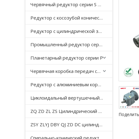
Червячный редуктор серии S с косозубой передачей
Редуктор с косозубой конической передачей серии K
Редуктор с цилиндрической зубчатой ​​передачей серии F с параллельным валом
Промышленный редуктор серии HB
Планетарный редуктор серии P
Червячная коробка передач серии WP
Редуктор с алюминиевым корпусом серии NMRV
Циклоидальный вертушечный редуктор B/X
ZQ ZD ZL ZS Цилиндрический редуктор с мягкой поверхностью зуба
Поделить
ZSY ZLYJ DBY QJ ZD DC цилиндрический зубчатый редуктор средней твердости с поверхностью зуба
Спирально-конический редуктор серии T