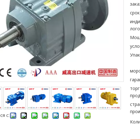
зака
срок
инд
лого
Мощ
усло
Упак
морс
гара
торг
прод
стра
прои
ся с:
Коли