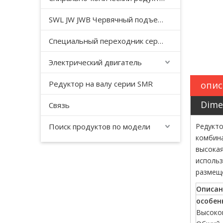
SWL JW JWB Червячный подъемный домкрат серии JWM
Специальный переходник серии YHJ для безгравитационного смесителя
Электрический двигатель
Редуктор на валу серии SMR
опис
Dime
Связь
Поиск продуктов по модели
Редукто
комбина
высокая
использ
размещ
Описан
особен
Высоко