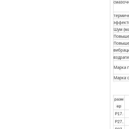
смазоч
термич
эффект
Шум (м
Повыше
Повыше
вибрац
вздраг
Марка 
Марка 
разм
ер
Р17.
Р27.