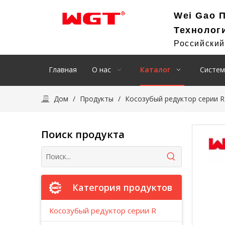
Wei Gao 
Технолог
Российски
Главная
О нас
Каталог
Систем
Дом
/
Продукты
/
Косозубый редуктор серии R
Поиск продукта
Категория продуктов
Косозубый редуктор серии R