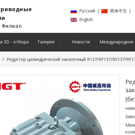
Приводные
Pусский
|
简体中文
|
ии
English
й Филиал
а 3D - отбора
Галерея
Новости
Международное 
/
Редуктор цилиндрический закалочный R137/RF137/RS137/RF13
Ре
за
(бе
наим
Заво
Мин
коли