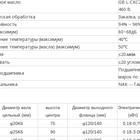
ное масло
GB L-CKC
460 В.
еская обработка
Закалка, ц
ивность
94% ~ 96%
аксимум)
60~68дБ.
ние температуры (максимум)
40℃
ние температуры (масла) (максимум)
50℃
ия
≤20.
мкм.
ивать
≤20 углов
Подшипни
подшипника
марок по 
сальника
NAK ---Та
Диаметр вала
высота
Диаметр выходного
Электриче
цельный (мм)
центра
фланца (мм)
(кВт)
φ20K6
75
φ120/140.
0,18-0,7
φ25K6
90
φ120/140.
0.18-3.0