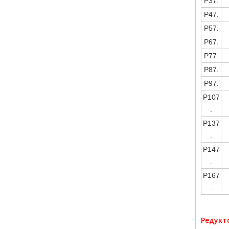
Р37.
Р47.
Р57.
Р67.
Р77.
Р87.
Р97.
Р107
.
Р137
.
Р147
.
Р167
.
Редукт