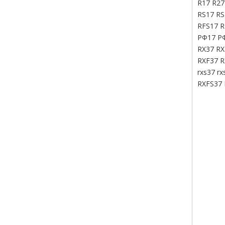
R17 R27
RS17 RS
RFS17 R
РФ17 Р
RX37 RX
RXF37 R
rxs37 rx
RXFS37 