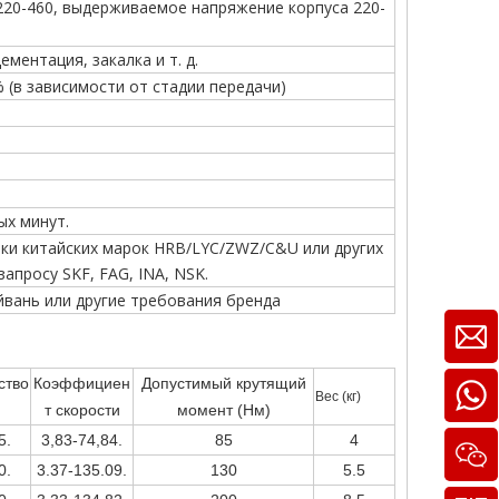
220-460, выдерживаемое напряжение корпуса 220-
ементация, закалка и т. д.
 (в зависимости от стадии передачи)
ых минут.
ки китайских марок HRB/LYC/ZWZ/C&U или других
запросу SKF, FAG, INA, NSK.
йвань или другие требования бренда
ство
Коэффициен
Допустимый крутящий
Вес (кг)
т скорости
момент (Нм)
5.
3,83-74,84.
85
4
0.
3.37-135.09.
130
5.5