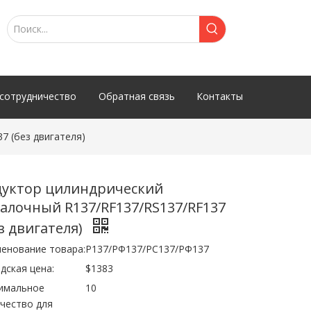
сотрудничество
Обратная связь
Контакты
7 (без двигателя)
дуктор цилиндрический
калочный R137/RF137/RS137/RF137
з двигателя)
енование товара:
Р137/РФ137/РС137/РФ137
дская цена:
$1383
имальное
10
чество для