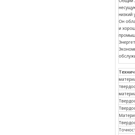
Общий л
несущую
низкий 
Он обл
и хорош
промыш
Энерге
Экономи
обслуж
Технич
матери
твердо
матери
Твердо
Твердо
Матери
Твердо
Точнос