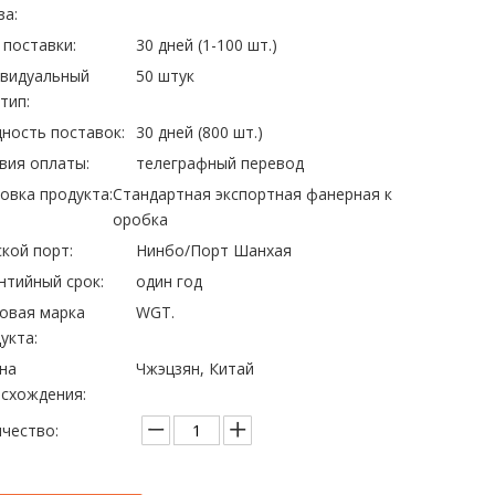
за:
 поставки:
30 дней (1-100 шт.)
ивидуальный
50 штук
тип:
ность поставок:
30 дней (800 шт.)
вия оплаты:
телеграфный перевод
овка продукта:
Стандартная экспортная фанерная к
оробка
кой порт:
Нинбо/Порт Шанхая
нтийный срок:
один год
овая марка
WGT.
укта:
на
Чжэцзян, Китай
схождения:
чество: