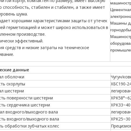
итой корпус компактен по размеру, имеет высокую
машиностр
 способность, стабилен и стабилен, а также имеет
Цементная
уровень шума.
электронн
адает хорошими характеристиками защиты от утечек
Машины дл
ей герметизацией и может широко использоваться в
горнодобы
ленном производстве.
Машиностр
тически эффективный.
оборудова
я средств и низкие затраты на техническое
промышле
ивание.
еские данные
ал оболочки
Чугун/ков
сть скорлупы
ХБС190-2
ал шестерни
легирован
сть поверхности шестерни
ХРК58°~6
сть сердечника шестерни
ХРК33~40
ал входного/выходного вала
легирова
сть входного/выходного вала
ХРК25~30
ть обработки зубчатых колес
Прецизио