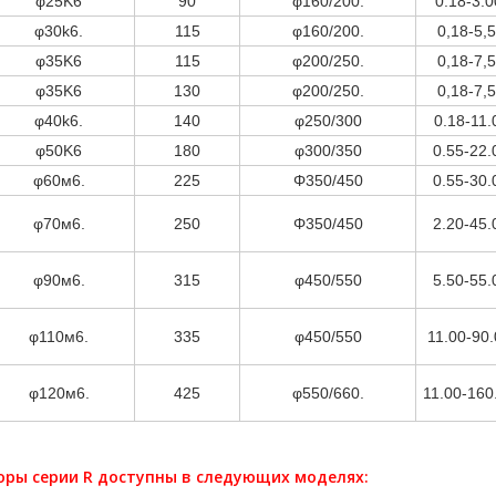
φ25K6
90
φ160/200.
0.18-3.0
φ30k6.
115
φ160/200.
0,18-5,
φ35K6
115
φ200/250.
0,18-7,
φ35K6
130
φ200/250.
0,18-7,
φ40k6.
140
φ250/300
0.18-11.
φ50K6
180
φ300/350
0.55-22.
φ60м6.
225
Φ350/450
0.55-30.
φ70м6.
250
Φ350/450
2.20-45.
φ90м6.
315
φ450/550
5.50-55.
φ110м6.
335
φ450/550
11.00-90.
φ120м6.
425
φ550/660.
11.00-160
оры серии R доступны в следующих моделях: